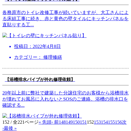
各務原市のトイレ改修工事が続いていますが、大工さんによ
る床組工事に続き、赤と黄色の壁タイルにキッチンパネルを
直貼りする工
...
投稿日：
2022年4月8日
カテゴリー： 修理修繕
【浴槽排水パイプが外れ修理依頼】
20年以上前に弊社で建築した分譲住宅のお客様から浴槽排水
が壊れてお風呂に入れないとSOSのご連絡。浴槽の排水口を
確認する
...
152 / 全221ページ
« 先頭
‹ 前
148
149
150
151
152
153
154
155
156
次
›
最後 »