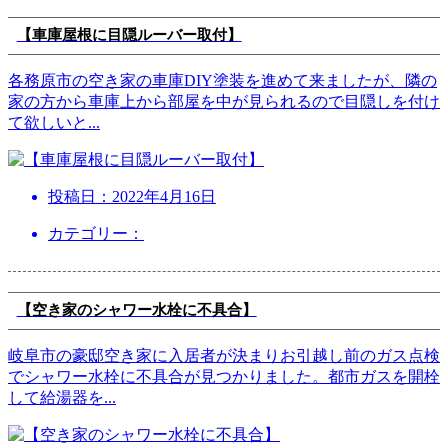
【車庫屋根に目隠ルーバー取付】
各務原市の空き家の車庫DIY塗装を進めて来ましたが、隣の
家の方から車庫上から部屋を中が見られるので目隠しを付け
て欲しいと
...
投稿日：
2022年4月16日
カテゴリー：
【空き家のシャワー水栓に不具合】
岐阜市の豪邸空き家に入居者が決まりお引越し前のガス点検
でシャワー水栓に不具合が見つかりました。都市ガスを開栓
して給湯器を
...