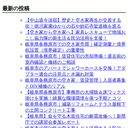
最新の投稿
【中山道今須宿】歴史と空き家再生が交差する
街！徳川家康ゆかりの石や妙応寺架道橋を巡る
【空き家から空き家へ】家具レスキューで地域お
こし協力隊の新生活＆民泊活用を支援！
岐阜県各務原市での空き家売買｜確定測量と境界
杭設置（境界確定）の重要性
岐阜県各務原市｜賃貸住宅の売却準備！退去前の
室内確認と修繕のご相談
岐阜市のアパートでシャワーホースを交換！アダ
プター適合の注意点と水漏れ対策
岐阜県各務原市の空き家・賃貸管理｜入居者募集
とDIY補修のリアル
【岐阜県各務原市】事務所の大掃除＆床ワックス
掛けを実施！綺麗な職場環境を保つ手順とコツ
岐阜県各務原市｜減築リフォームとテラス屋根下
の土間コンクリート工事
【岐阜県】命を守る木造住宅の耐震改修へ！新県
庁での講習会参加レポート