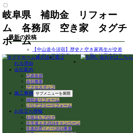
岐阜県 補助金 リフォー
ム 各務原 空き家 タグチ
最新の投稿
ホーム
【中山道今須宿】歴史と空き家再生が交差
する街！徳川家康ゆかりの石や妙応寺架道
選ば
橋を巡る
れる理由
【空き家から空き家へ】家具レスキューで
会社案内
地域おこし協力隊の新生活＆民泊活用を支
代表挨拶
援！
会社概要
岐阜県各務原市での空き家売買｜確定測量
アクセスマップ
施工事例
と境界杭設置（境界確定）の重要性
サブメニューを展開
岐阜県各務原市｜賃貸住宅の売却準備！退
補助金リフォーム
去前の室内確認と修繕のご相談
バリアフリーリフォーム
お役立ち情報
岐阜市のアパートでシャワーホースを交
お役立ちブログ
換！アダプター適合の注意点と水漏れ対策
住宅省エネ2024キャンペーン
岐阜県各務原市の空き家・賃貸管理｜入居
先進的窓リノベ2024事業
者募集とDIY補修のリアル