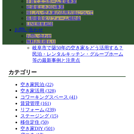
子育てエコホーム支援事業
【岐阜県各務原市】事務所の大掃除＆床ワ
給湯省エネ2024事業
ックス掛けを実施！綺麗な職場環境を保つ
損しない空き家の活用方法について
手順とコツ
長期優良化リフォーム補助金
岐阜県各務原市｜減築リフォームとテラス
LINE簡単相談
屋根下の土間コンクリート工事
お問い合わせ
【岐阜県】命を守る木造住宅の耐震改修
お問い合わせ
へ！新県庁での講習会参加レポート
無料お見積もり
岐阜市で築50年の空き家をどう活用する？
民泊・レンタルキッチン・グループホーム
等の最新事例と注意点
カテゴリー
空き家民泊 (22)
空き家活用 (328)
コワーキングスペース (41)
賃貸管理 (161)
リフォーム (239)
ステージング (15)
移住定住 (50)
空き家DIY (501)