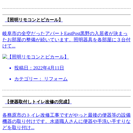
【照明リモコンとピカール】
岐阜市の全空だったアパートEastPost黒野の入居者が決まっ
たお部屋の整備が続いています。照明器具を各部屋に３台付
けて
...
投稿日：
2022年4月11日
カテゴリー： リフォーム
【便器取付しトイレ改修の完成】
各務原市のトイレ改修工事ですがやっと最後の便器等の設備
機器の取り付けです。水道職人さんに便器や手洗い手すりな
どを取り付け
...