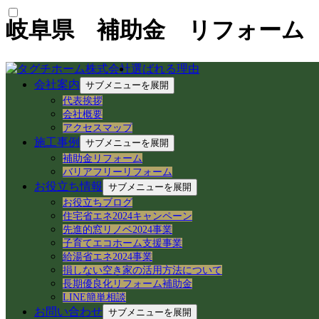
岐阜県 補助金 リフォーム
選ばれる理由
会社案内
サブメニューを展開
最新の投稿
代表挨拶
会社概要
【中山道今須宿】歴史と空き家再生が交差する
アクセスマップ
【空き家から空き家へ】家具レスキューで地域
施工事例
サブメニューを展開
岐阜県各務原市での空き家売買｜確定測量と境
補助金リフォーム
岐阜県各務原市｜賃貸住宅の売却準備！退去前
バリアフリーリフォーム
岐阜市のアパートでシャワーホースを交換！ア
お役立ち情報
サブメニューを展開
岐阜県各務原市の空き家・賃貸管理｜入居者募集
お役立ちブログ
【岐阜県各務原市】事務所の大掃除＆床ワック
住宅省エネ2024キャンペーン
岐阜県各務原市｜減築リフォームとテラス屋根
先進的窓リノベ2024事業
【岐阜県】命を守る木造住宅の耐震改修へ！新
子育てエコホーム支援事業
岐阜市で築50年の空き家をどう活用する？民
給湯省エネ2024事業
損しない空き家の活用方法について
カテゴリー
長期優良化リフォーム補助金
LINE簡単相談
空き家民泊 (22)
お問い合わせ
サブメニューを展開