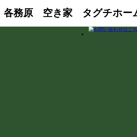
 各務原 空き家 タグチホー
街！徳川家康ゆかりの石や妙応寺架道橋を巡る
おこし協力隊の新生活＆民泊活用を支援！
界杭設置（境界確定）の重要性
の室内確認と修繕のご相談
ダプター適合の注意点と水漏れ対策
とDIY補修のリアル
ス掛けを実施！綺麗な職場環境を保つ手順とコツ
下の土間コンクリート工事
県庁での講習会参加レポート
泊・レンタルキッチン・グループホーム等の最新事例と注意点