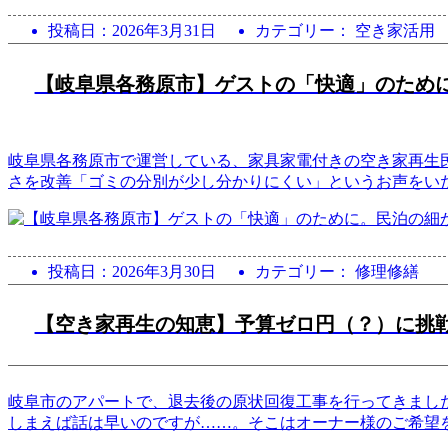
投稿日：
2026年3月31日
カテゴリー： 空き家活用
【岐阜県各務原市】ゲストの「快適」のため
岐阜県各務原市で運営している、家具家電付きの空き家再生
さを改善「ゴミの分別が少し分かりにくい」というお声をい
投稿日：
2026年3月30日
カテゴリー： 修理修繕
【空き家再生の知恵】予算ゼロ円（？）に挑
岐阜市のアパートで、退去後の原状回復工事を行ってきまし
しまえば話は早いのですが……。そこはオーナー様のご希望