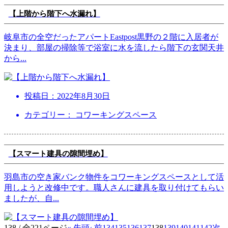
【上階から階下へ水漏れ】
岐阜市の全空だったアパートEastpost黒野の２階に入居者が
決まり、部屋の掃除等で浴室に水を流したら階下の玄関天井
から
...
投稿日：
2022年8月30日
カテゴリー： コワーキングスペース
【スマート建具の隙間埋め】
羽島市の空き家バンク物件をコワーキングスペースとして活
用しようと改修中です。職人さんに建具を取り付けてもらい
ましたが、自
...
138 / 全221ページ
« 先頭
‹ 前
134
135
136
137
138
139
140
141
142
次