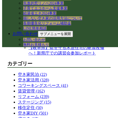
換！アダプター適合の注意点と水漏れ対策
先進的窓リノベ2024事業
子育てエコホーム支援事業
岐阜県各務原市の空き家・賃貸管理｜入居
給湯省エネ2024事業
者募集とDIY補修のリアル
損しない空き家の活用方法について
【岐阜県各務原市】事務所の大掃除＆床ワ
長期優良化リフォーム補助金
ックス掛けを実施！綺麗な職場環境を保つ
LINE簡単相談
手順とコツ
お問い合わせ
サブメニューを展開
岐阜県各務原市｜減築リフォームとテラス
お問い合わせ
屋根下の土間コンクリート工事
無料お見積もり
【岐阜県】命を守る木造住宅の耐震改修
へ！新県庁での講習会参加レポート
カテゴリー
空き家民泊 (22)
空き家活用 (328)
コワーキングスペース (41)
賃貸管理 (162)
リフォーム (239)
ステージング (15)
移住定住 (50)
空き家DIY (501)