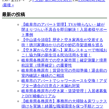
›
最後 »
最新の投稿
【岐阜市のアパート管理】TVが映らない・鍵が
閉まりづらい不具合を即日解決！入居者様サポー
ト事例
【中山道今須宿】歴史と空き家再生が交差する
街！徳川家康ゆかりの石や妙応寺架道橋を巡る
【空き家から空き家へ】家具レスキューで地域お
こし協力隊の新生活＆民泊活用を支援！
岐阜県各務原市での空き家売買｜確定測量と境界
杭設置（境界確定）の重要性
岐阜県各務原市｜賃貸住宅の売却準備！退去前の
室内確認と修繕のご相談
岐阜市のアパートでシャワーホースを交換！アダ
プター適合の注意点と水漏れ対策
岐阜県各務原市の空き家・賃貸管理｜入居者募集
とDIY補修のリアル
【岐阜県各務原市】事務所の大掃除＆床ワックス
掛けを実施！綺麗な職場環境を保つ手順とコツ