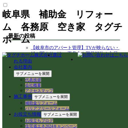
岐阜県 補助金 リフォー
ム 各務原 空き家 タグチ
最新の投稿
ホーム
【岐阜市のアパート管理】TVが映らない・
鍵が閉まりづらい不具合を即日解決！入居
選ば
者様サポート事例
れる理由
【中山道今須宿】歴史と空き家再生が交差
会社案内
する街！徳川家康ゆかりの石や妙応寺架道
サブメニューを展開
橋を巡る
代表挨拶
【空き家から空き家へ】家具レスキューで
会社概要
地域おこし協力隊の新生活＆民泊活用を支
アクセスマップ
援！
施工事例
サブメニューを展開
岐阜県各務原市での空き家売買｜確定測量
補助金リフォーム
と境界杭設置（境界確定）の重要性
バリアフリーリフォーム
岐阜県各務原市｜賃貸住宅の売却準備！退
お役立ち情報
サブメニューを展開
去前の室内確認と修繕のご相談
お役立ちブログ
岐阜市のアパートでシャワーホースを交
住宅省エネ2024キャンペーン