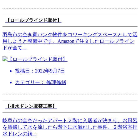
【ロールブラインド取付】
羽島市の空き家バンク物件をコワーキングスペースとして活
用しようと整備中です。Amazonで注文したロールブライン
ドが全て
...
投稿日：
2022年9月7日
カテゴリー： 修理修繕
【排水ドレン取替工事】
岐阜市の全空だったアパート２階に入居者が決まり、お風呂
を清掃して水を流したら階下に水漏れした事件。２階浴室排
水ドレンの鋳
...