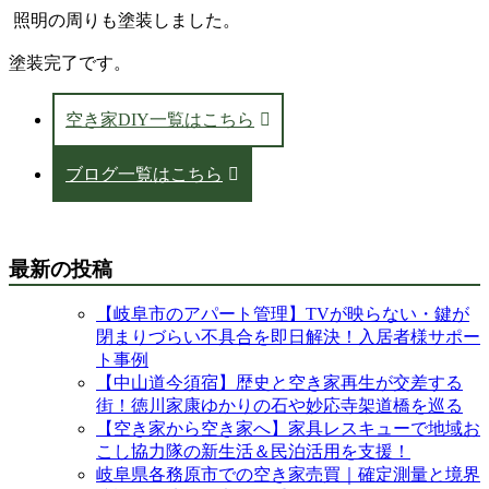
照明の周りも塗装しました。
塗装完了です。
空き家DIY一覧はこちら
ブログ一覧はこちら
最新の投稿
【岐阜市のアパート管理】TVが映らない・鍵が
閉まりづらい不具合を即日解決！入居者様サポー
ト事例
【中山道今須宿】歴史と空き家再生が交差する
街！徳川家康ゆかりの石や妙応寺架道橋を巡る
【空き家から空き家へ】家具レスキューで地域お
こし協力隊の新生活＆民泊活用を支援！
岐阜県各務原市での空き家売買｜確定測量と境界