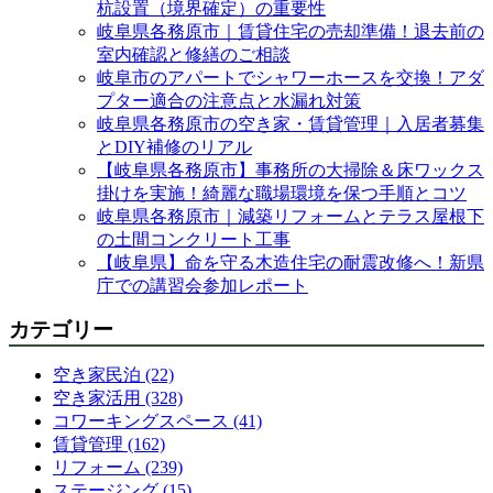
杭設置（境界確定）の重要性
岐阜県各務原市｜賃貸住宅の売却準備！退去前の
室内確認と修繕のご相談
岐阜市のアパートでシャワーホースを交換！アダ
プター適合の注意点と水漏れ対策
岐阜県各務原市の空き家・賃貸管理｜入居者募集
とDIY補修のリアル
【岐阜県各務原市】事務所の大掃除＆床ワックス
掛けを実施！綺麗な職場環境を保つ手順とコツ
岐阜県各務原市｜減築リフォームとテラス屋根下
の土間コンクリート工事
【岐阜県】命を守る木造住宅の耐震改修へ！新県
庁での講習会参加レポート
カテゴリー
空き家民泊 (22)
空き家活用 (328)
コワーキングスペース (41)
賃貸管理 (162)
リフォーム (239)
ステージング (15)