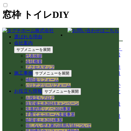
窓枠 トイレDIY
最新の投稿
選ばれる理由
会社案内
【岐阜市のアパート管理】TVが映らない・
サブメニューを展開
鍵が閉まりづらい不具合を即日解決！入居
代表挨拶
者様サポート事例
会社概要
【中山道今須宿】歴史と空き家再生が交差
アクセスマップ
施工事例
する街！徳川家康ゆかりの石や妙応寺架道
サブメニューを展開
橋を巡る
補助金リフォーム
バリアフリーリフォーム
【空き家から空き家へ】家具レスキューで
お役立ち情報
サブメニューを展開
地域おこし協力隊の新生活＆民泊活用を支
援！
お役立ちブログ
住宅省エネ2024キャンペーン
岐阜県各務原市での空き家売買｜確定測量
先進的窓リノベ2024事業
と境界杭設置（境界確定）の重要性
子育てエコホーム支援事業
岐阜県各務原市｜賃貸住宅の売却準備！退
給湯省エネ2024事業
去前の室内確認と修繕のご相談
損しない空き家の活用方法について
岐阜市のアパートでシャワーホースを交