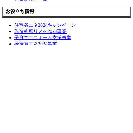
お役立ち情報
住宅省エネ2024キャンペーン
先進的窓リノベ2024事業
子育てエコホーム支援事業
給湯省エネ2024事業
損しない空き家の活用方法について
長期優良化リフォーム補助金
LINE簡単相談
ブログ
お問い合わせ
お問い合わせ
無料お見積もり
お問い合わせはこちら
お見積もりはこちら