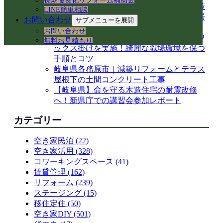
長期優良化リフォーム補助金
換！アダプター適合の注意点と水漏れ対策
LINE簡単相談
岐阜県各務原市の空き家・賃貸管理｜入居
お問い合わせ
サブメニューを展開
者募集とDIY補修のリアル
お問い合わせ
【岐阜県各務原市】事務所の大掃除＆床ワ
無料お見積もり
ックス掛けを実施！綺麗な職場環境を保つ
手順とコツ
岐阜県各務原市｜減築リフォームとテラス
屋根下の土間コンクリート工事
【岐阜県】命を守る木造住宅の耐震改修
へ！新県庁での講習会参加レポート
カテゴリー
空き家民泊 (22)
空き家活用 (328)
コワーキングスペース (41)
賃貸管理 (162)
リフォーム (239)
ステージング (15)
移住定住 (50)
空き家DIY (501)