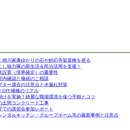
！徳川家康ゆかりの石や妙応寺架道橋を巡る
こし協力隊の新生活＆民泊活用を支援！
杭設置（境界確定）の重要性
室内確認と修繕のご相談
プター適合の注意点と水漏れ対策
DIY補修のリアル
掛けを実施！綺麗な職場環境を保つ手順とコツ
の土間コンクリート工事
庁での講習会参加レポート
・レンタルキッチン・グループホーム等の最新事例と注意点