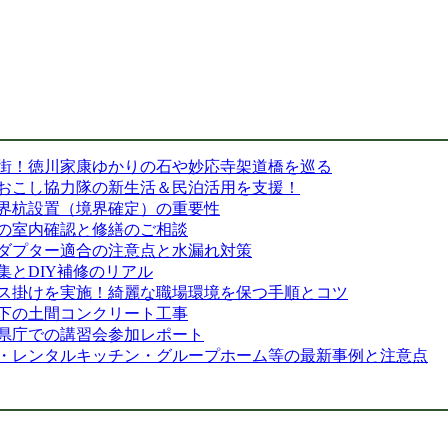
街！徳川家康ゆかりの石や妙応寺架道橋を巡る
おこし協力隊の新生活＆民泊活用を支援！
界杭設置（境界確定）の重要性
の室内確認と修繕のご相談
ダプター適合の注意点と水漏れ対策
とDIY補修のリアル
ス掛けを実施！綺麗な職場環境を保つ手順とコツ
下の土間コンクリート工事
県庁での講習会参加レポート
泊・レンタルキッチン・グループホーム等の最新事例と注意点