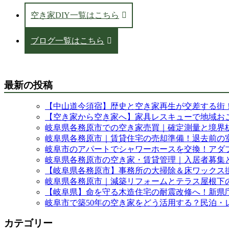
空き家DIY一覧はこちら
ブログ一覧はこちら
最新の投稿
【中山道今須宿】歴史と空き家再生が交差する街
【空き家から空き家へ】家具レスキューで地域お
岐阜県各務原市での空き家売買｜確定測量と境界
岐阜県各務原市｜賃貸住宅の売却準備！退去前の
岐阜市のアパートでシャワーホースを交換！アダ
岐阜県各務原市の空き家・賃貸管理｜入居者募集と
【岐阜県各務原市】事務所の大掃除＆床ワックス
岐阜県各務原市｜減築リフォームとテラス屋根下
【岐阜県】命を守る木造住宅の耐震改修へ！新県
岐阜市で築50年の空き家をどう活用する？民泊
カテゴリー