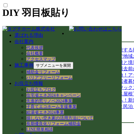
DIY 羽目板貼り
選ばれる理由
最新の投稿
会社案内
代表挨拶
【中山道今須宿】歴史と空き家再生が交差する
会社概要
【空き家から空き家へ】家具レスキューで地域
アクセスマップ
岐阜県各務原市での空き家売買｜確定測量と境
施工事例
サブメニューを展開
岐阜県各務原市｜賃貸住宅の売却準備！退去前
補助金リフォーム
岐阜市のアパートでシャワーホースを交換！ア
バリアフリーリフォーム
岐阜県各務原市の空き家・賃貸管理｜入居者募集
お役立ち情報
【岐阜県各務原市】事務所の大掃除＆床ワック
お役立ちブログ
岐阜県各務原市｜減築リフォームとテラス屋根
住宅省エネ2024キャンペーン
【岐阜県】命を守る木造住宅の耐震改修へ！新
先進的窓リノベ2024事業
岐阜市で築50年の空き家をどう活用する？民
子育てエコホーム支援事業
給湯省エネ2024事業
カテゴリー
損しない空き家の活用方法について
長期優良化リフォーム補助金
LINE簡単相談
空き家民泊 (22)