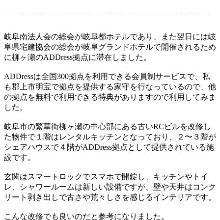
岐阜南法人会の総会が岐阜都ホテルであり、また翌日には岐
阜県宅建協会の総会が岐阜グランドホテルで開催されるため
に柳ヶ瀬のADDress拠点に滞在しました。
ADDressは全国300拠点を利用できる会員制サービスで、私
も郡上市明宝で拠点を提供する家守を行なっているので、他
の拠点を無料で利用できる特典がありますので利用してみま
した。
岐阜市の繁華街柳ヶ瀬の中心部にある古いRCビルを改修し
た物件で１階はレンタルキッチンとなっており、２〜３階が
シェアハウスで４階がADDress拠点として提供されている施
設です。
玄関はスマートロックでスマホで開錠し、キッチンやトイ
レ、シャワールームは新しい設備ですが、壁や天井はコンク
リート剥き出しで古さや荒々しさを感じるインテリアです。
こんな改修でも良いのだと参考になりました。