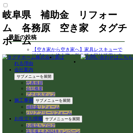
岐阜県 補助金 リフォー
ム 各務原 空き家 タグチ
最新の投稿
ホーム
【空き家から空き家へ】家具レスキューで
地域おこし協力隊の新生活＆民泊活用を支
選ば
援！
れる理由
岐阜県各務原市での空き家売買｜確定測量
会社案内
と境界杭設置（境界確定）の重要性
サブメニューを展開
岐阜県各務原市｜賃貸住宅の売却準備！退
代表挨拶
去前の室内確認と修繕のご相談
会社概要
岐阜市のアパートでシャワーホースを交
アクセスマップ
換！アダプター適合の注意点と水漏れ対策
施工事例
サブメニューを展開
岐阜県各務原市の空き家・賃貸管理｜入居
補助金リフォーム
者募集とDIY補修のリアル
バリアフリーリフォーム
【岐阜県各務原市】事務所の大掃除＆床ワ
お役立ち情報
サブメニューを展開
ックス掛けを実施！綺麗な職場環境を保つ
お役立ちブログ
手順とコツ
住宅省エネ2024キャンペーン