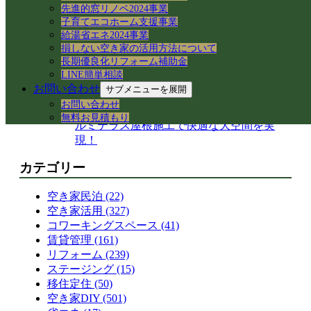
岐阜県各務原市｜減築リフォームとテラス
先進的窓リノベ2024事業
子育てエコホーム支援事業
屋根下の土間コンクリート工事
給湯省エネ2024事業
【岐阜県】命を守る木造住宅の耐震改修
損しない空き家の活用方法について
へ！新県庁での講習会参加レポート
長期優良化リフォーム補助金
岐阜市で築50年の空き家をどう活用する？
LINE簡単相談
民泊・レンタルキッチン・グループホーム
お問い合わせ
サブメニューを展開
等の最新事例と注意点
お問い合わせ
岐阜県各務原市｜減築リフォームと大型ア
無料お見積もり
ルミテラス屋根施工で快適な大空間を実
現！
カテゴリー
空き家民泊 (22)
空き家活用 (327)
コワーキングスペース (41)
賃貸管理 (161)
リフォーム (239)
ステージング (15)
移住定住 (50)
空き家DIY (501)