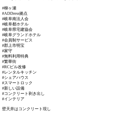
#柳ヶ瀬
#ADDress拠点
#岐阜南法人会
#岐阜都ホテル
#岐阜県宅建協会
#岐阜グランドホテル
#会員制サービス
#郡上市明宝
#家守
#無料利用特典
#繁華街
#RCビル改修
#レンタルキッチン
#シェアハウス
#スマートロック
#新しい設備
#コンクリート剥き出し
#インテリア
壁天井はコンクリート現し