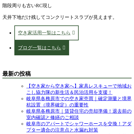
階段周りも古いRC現し
天井下地だけ残してコンクリートスラブが見えます。
空き家活用一覧はこちら
ブログ一覧はこちら
最新の投稿
【空き家から空き家へ】家具レスキューで地域お
こし協力隊の新生活＆民泊活用を支援！
岐阜県各務原市での空き家売買｜確定測量と境界
杭設置（境界確定）の重要性
岐阜県各務原市｜賃貸住宅の売却準備！退去前の
室内確認と修繕のご相談
岐阜市のアパートでシャワーホースを交換！アダ
プター適合の注意点と水漏れ対策