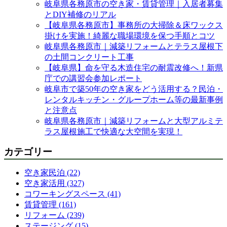
岐阜県各務原市の空き家・賃貸管理｜入居者募集
とDIY補修のリアル
【岐阜県各務原市】事務所の大掃除＆床ワックス
掛けを実施！綺麗な職場環境を保つ手順とコツ
岐阜県各務原市｜減築リフォームとテラス屋根下
の土間コンクリート工事
【岐阜県】命を守る木造住宅の耐震改修へ！新県
庁での講習会参加レポート
岐阜市で築50年の空き家をどう活用する？民泊・
レンタルキッチン・グループホーム等の最新事例
と注意点
岐阜県各務原市｜減築リフォームと大型アルミテ
ラス屋根施工で快適な大空間を実現！
カテゴリー
空き家民泊 (22)
空き家活用 (327)
コワーキングスペース (41)
賃貸管理 (161)
リフォーム (239)
ステージング (15)