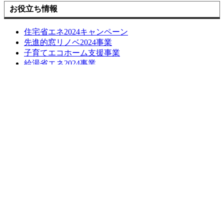
お役立ち情報
住宅省エネ2024キャンペーン
先進的窓リノベ2024事業
子育てエコホーム支援事業
給湯省エネ2024事業
損しない空き家の活用方法について
長期優良化リフォーム補助金
LINE簡単相談
ブログ
お問い合わせ
お問い合わせ
無料お見積もり
お問い合わせはこちら
お見積もりはこちら