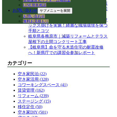
長期優良化リフォーム補助金
換！アダプター適合の注意点と水漏れ対策
LINE簡単相談
岐阜県各務原市の空き家・賃貸管理｜入居
お問い合わせ
サブメニューを展開
者募集とDIY補修のリアル
お問い合わせ
【岐阜県各務原市】事務所の大掃除＆床ワ
無料お見積もり
ックス掛けを実施！綺麗な職場環境を保つ
手順とコツ
岐阜県各務原市｜減築リフォームとテラス
屋根下の土間コンクリート工事
【岐阜県】命を守る木造住宅の耐震改修
へ！新県庁での講習会参加レポート
カテゴリー
空き家民泊 (22)
空き家活用 (328)
コワーキングスペース (41)
賃貸管理 (162)
リフォーム (239)
ステージング (15)
移住定住 (50)
空き家DIY (501)