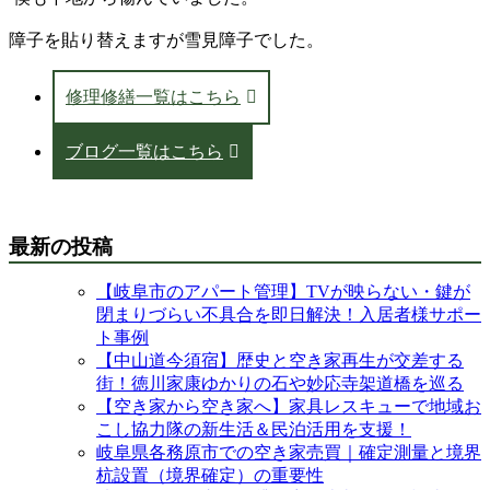
障子を貼り替えますが雪見障子でした。
修理修繕一覧はこちら
ブログ一覧はこちら
最新の投稿
【岐阜市のアパート管理】TVが映らない・鍵が
閉まりづらい不具合を即日解決！入居者様サポー
ト事例
【中山道今須宿】歴史と空き家再生が交差する
街！徳川家康ゆかりの石や妙応寺架道橋を巡る
【空き家から空き家へ】家具レスキューで地域お
こし協力隊の新生活＆民泊活用を支援！
岐阜県各務原市での空き家売買｜確定測量と境界
杭設置（境界確定）の重要性