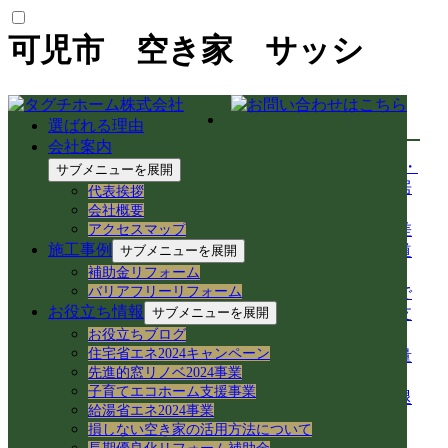
可児市 空き家 サッシ
最新の投稿
選ばれる理由
会社案内
【岐阜市のアパート管理】TVが映らない・
サブメニューを展開
鍵が閉まりづらい不具合を即日解決！入居
代表挨拶
者様サポート事例
会社概要
【中山道今須宿】歴史と空き家再生が交差
アクセスマップ
施工事例
する街！徳川家康ゆかりの石や妙応寺架道
サブメニューを展開
橋を巡る
補助金リフォーム
バリアフリーリフォーム
【空き家から空き家へ】家具レスキューで
お役立ち情報
サブメニューを展開
地域おこし協力隊の新生活＆民泊活用を支
援！
お役立ちブログ
住宅省エネ2024キャンペーン
岐阜県各務原市での空き家売買｜確定測量
先進的窓リノベ2024事業
と境界杭設置（境界確定）の重要性
子育てエコホーム支援事業
岐阜県各務原市｜賃貸住宅の売却準備！退
給湯省エネ2024事業
去前の室内確認と修繕のご相談
損しない空き家の活用方法について
岐阜市のアパートでシャワーホースを交