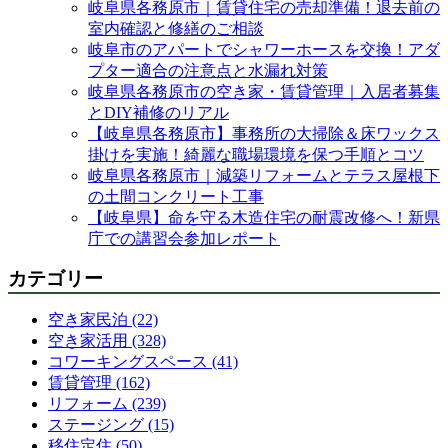
岐阜県各務原市｜賃貸住宅の売却準備！退去前の
室内確認と修繕のご相談
岐阜市のアパートでシャワーホースを交換！アダ
プター適合の注意点と水漏れ対策
岐阜県各務原市の空き家・賃貸管理｜入居者募集
とDIY補修のリアル
【岐阜県各務原市】事務所の大掃除＆床ワックス
掛けを実施！綺麗な職場環境を保つ手順とコツ
岐阜県各務原市｜減築リフォームとテラス屋根下
の土間コンクリート工事
【岐阜県】命を守る木造住宅の耐震改修へ！新県
庁での講習会参加レポート
カテゴリー
空き家民泊 (22)
空き家活用 (328)
コワーキングスペース (41)
賃貸管理 (162)
リフォーム (239)
ステージング (15)
移住定住 (50)