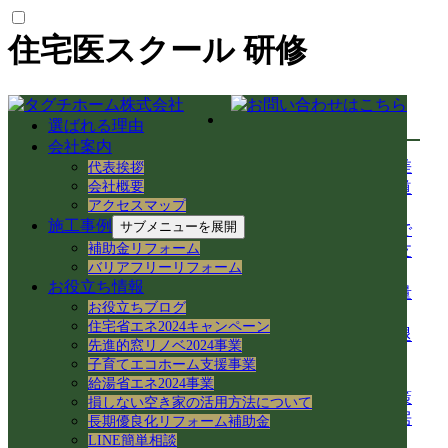
住宅医スクール 研修
最新の投稿
選ばれる理由
会社案内
【中山道今須宿】歴史と空き家再生が交差
代表挨拶
会社概要
する街！徳川家康ゆかりの石や妙応寺架道
アクセスマップ
橋を巡る
施工事例
サブメニューを展開
【空き家から空き家へ】家具レスキューで
補助金リフォーム
地域おこし協力隊の新生活＆民泊活用を支
バリアフリーリフォーム
援！
お役立ち情報
岐阜県各務原市での空き家売買｜確定測量
お役立ちブログ
と境界杭設置（境界確定）の重要性
住宅省エネ2024キャンペーン
岐阜県各務原市｜賃貸住宅の売却準備！退
先進的窓リノベ2024事業
去前の室内確認と修繕のご相談
子育てエコホーム支援事業
岐阜市のアパートでシャワーホースを交
給湯省エネ2024事業
換！アダプター適合の注意点と水漏れ対策
損しない空き家の活用方法について
岐阜県各務原市の空き家・賃貸管理｜入居
長期優良化リフォーム補助金
者募集とDIY補修のリアル
LINE簡単相談