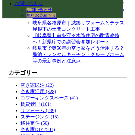
お問い合わせ
【岐阜県各務原市】事務所の大掃除＆床ワ
お問い合わせ
ックス掛けを実施！綺麗な職場環境を保つ
無料お見積もり
手順とコツ
岐阜県各務原市｜減築リフォームとテラス
屋根下の土間コンクリート工事
【岐阜県】命を守る木造住宅の耐震改修
へ！新県庁での講習会参加レポート
岐阜市で築50年の空き家をどう活用する？
民泊・レンタルキッチン・グループホーム
等の最新事例と注意点
カテゴリー
空き家民泊 (22)
空き家活用 (328)
コワーキングスペース (41)
賃貸管理 (161)
リフォーム (239)
ステージング (15)
移住定住 (50)
空き家DIY (501)