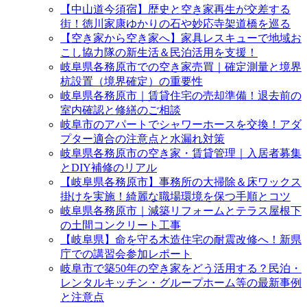
【中山道今須宿】歴史と空き家再生が交差する
街！徳川家康ゆかりの石や妙応寺架道橋を巡る
【空き家から空き家へ】家具レスキューで地域お
こし協力隊の新生活＆民泊活用を支援！
岐阜県各務原市での空き家売買｜確定測量と境界
杭設置（境界確定）の重要性
岐阜県各務原市｜賃貸住宅の売却準備！退去前の
室内確認と修繕のご相談
岐阜市のアパートでシャワーホースを交換！アダ
プター適合の注意点と水漏れ対策
岐阜県各務原市の空き家・賃貸管理｜入居者募集
とDIY補修のリアル
【岐阜県各務原市】事務所の大掃除＆床ワックス
掛けを実施！綺麗な職場環境を保つ手順とコツ
岐阜県各務原市｜減築リフォームとテラス屋根下
の土間コンクリート工事
【岐阜県】命を守る木造住宅の耐震改修へ！新県
庁での講習会参加レポート
岐阜市で築50年の空き家をどう活用する？民泊・
レンタルキッチン・グループホーム等の最新事例
と注意点