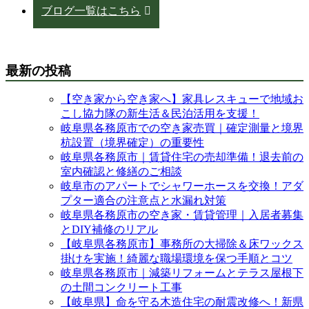
ブログ一覧はこちら
最新の投稿
【空き家から空き家へ】家具レスキューで地域お
こし協力隊の新生活＆民泊活用を支援！
岐阜県各務原市での空き家売買｜確定測量と境界
杭設置（境界確定）の重要性
岐阜県各務原市｜賃貸住宅の売却準備！退去前の
室内確認と修繕のご相談
岐阜市のアパートでシャワーホースを交換！アダ
プター適合の注意点と水漏れ対策
岐阜県各務原市の空き家・賃貸管理｜入居者募集
とDIY補修のリアル
【岐阜県各務原市】事務所の大掃除＆床ワックス
掛けを実施！綺麗な職場環境を保つ手順とコツ
岐阜県各務原市｜減築リフォームとテラス屋根下
の土間コンクリート工事
【岐阜県】命を守る木造住宅の耐震改修へ！新県