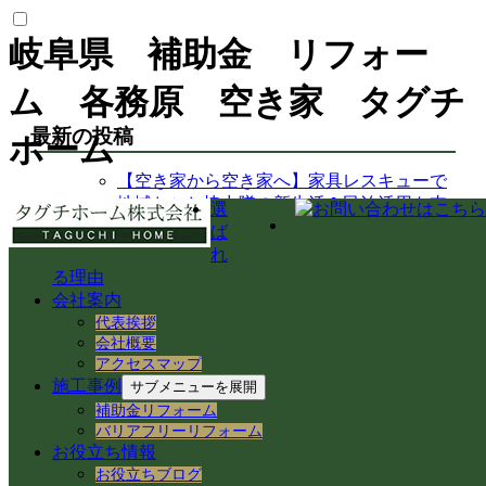
岐阜県 補助金 リフォー
ム 各務原 空き家 タグチ
最新の投稿
ホーム
【空き家から空き家へ】家具レスキューで
地域おこし協力隊の新生活＆民泊活用を支
選
援！
ば
岐阜県各務原市での空き家売買｜確定測量
れ
と境界杭設置（境界確定）の重要性
る理由
岐阜県各務原市｜賃貸住宅の売却準備！退
会社案内
去前の室内確認と修繕のご相談
代表挨拶
岐阜市のアパートでシャワーホースを交
会社概要
換！アダプター適合の注意点と水漏れ対策
アクセスマップ
施工事例
岐阜県各務原市の空き家・賃貸管理｜入居
サブメニューを展開
者募集とDIY補修のリアル
補助金リフォーム
【岐阜県各務原市】事務所の大掃除＆床ワ
バリアフリーリフォーム
お役立ち情報
ックス掛けを実施！綺麗な職場環境を保つ
お役立ちブログ
手順とコツ