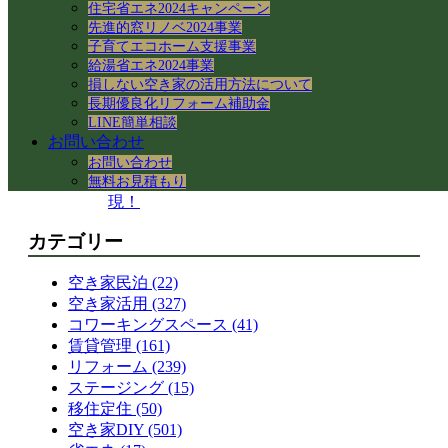
住宅省エネ2024キャンペーン
岐阜県各務原市｜減築リフォームとテラス
先進的窓リノベ2024事業
屋根下の土間コンクリート工事
子育てエコホーム支援事業
【岐阜県】命を守る木造住宅の耐震改修
給湯省エネ2024事業
へ！新県庁での講習会参加レポート
損しない空き家の活用方法について
岐阜市で築50年の空き家をどう活用する？
長期優良化リフォーム補助金
民泊・レンタルキッチン・グループホーム
LINE簡単相談
等の最新事例と注意点
お問い合わせ
岐阜県各務原市｜減築リフォームと大型ア
お問い合わせ
ルミテラス屋根施工で快適な大空間を実
無料お見積もり
現！
カテゴリー
空き家民泊 (22)
空き家活用 (327)
コワーキングスペース (41)
賃貸管理 (161)
リフォーム (239)
ステージング (15)
移住定住 (50)
空き家DIY (501)