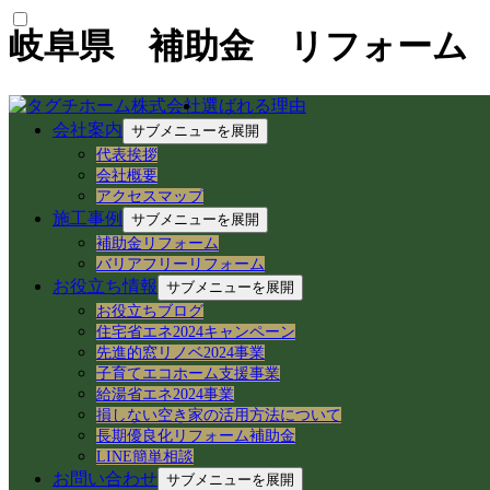
岐阜県 補助金 リフォーム
選ばれる理由
会社案内
サブメニューを展開
最新の投稿
代表挨拶
会社概要
【中山道今須宿】歴史と空き家再生が交差する
アクセスマップ
【空き家から空き家へ】家具レスキューで地域
施工事例
サブメニューを展開
岐阜県各務原市での空き家売買｜確定測量と境
補助金リフォーム
岐阜県各務原市｜賃貸住宅の売却準備！退去前
バリアフリーリフォーム
岐阜市のアパートでシャワーホースを交換！ア
お役立ち情報
サブメニューを展開
岐阜県各務原市の空き家・賃貸管理｜入居者募集
お役立ちブログ
【岐阜県各務原市】事務所の大掃除＆床ワック
住宅省エネ2024キャンペーン
岐阜県各務原市｜減築リフォームとテラス屋根
先進的窓リノベ2024事業
【岐阜県】命を守る木造住宅の耐震改修へ！新
子育てエコホーム支援事業
岐阜市で築50年の空き家をどう活用する？民
給湯省エネ2024事業
損しない空き家の活用方法について
カテゴリー
長期優良化リフォーム補助金
LINE簡単相談
空き家民泊 (22)
お問い合わせ
サブメニューを展開