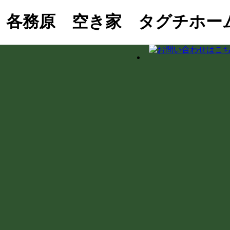
 各務原 空き家 タグチホー
街！徳川家康ゆかりの石や妙応寺架道橋を巡る
おこし協力隊の新生活＆民泊活用を支援！
界杭設置（境界確定）の重要性
の室内確認と修繕のご相談
ダプター適合の注意点と水漏れ対策
とDIY補修のリアル
ス掛けを実施！綺麗な職場環境を保つ手順とコツ
下の土間コンクリート工事
県庁での講習会参加レポート
泊・レンタルキッチン・グループホーム等の最新事例と注意点