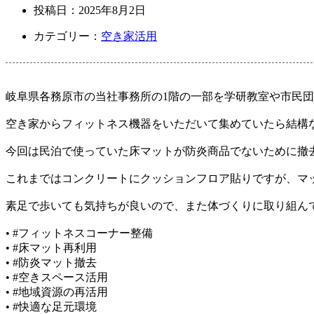
投稿日：
2025年8月2日
カテゴリー：
空き家活用
岐阜県各務原市の当社事務所の1階の一部を学研教室や市民
空き家からフィットネス機器をいただいて集めていたら結構
今回は民泊で使っていた床マットが防炎商品でないために撤
これまではコンクリートにクッションフロア貼りですが、マ
素足で歩いても気持ちが良いので、また体づくりに取り組ん
• #フィットネスコーナー整備
• #床マット再利用
• #防炎マット撤去
• #空きスペース活用
• #地域資源の再活用
• #快適な足元環境