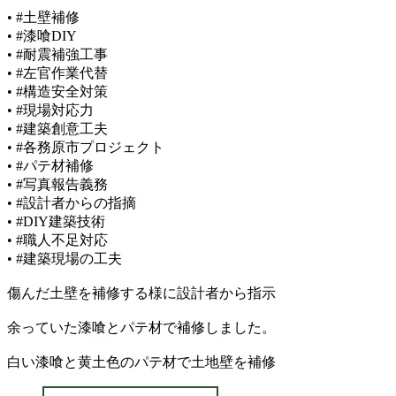
• #土壁補修
• #漆喰DIY
• #耐震補強工事
• #左官作業代替
• #構造安全対策
• #現場対応力
• #建築創意工夫
• #各務原市プロジェクト
• #パテ材補修
• #写真報告義務
• #設計者からの指摘
• #DIY建築技術
• #職人不足対応
• #建築現場の工夫
傷んだ土壁を補修する様に設計者から指示
余っていた漆喰とパテ材で補修しました。
白い漆喰と黄土色のパテ材で土地壁を補修