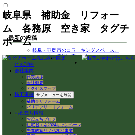
岐阜県 補助金 リフォー
ム 各務原 空き家 タグチ
最新の投稿
ホーム
岐阜・羽島市のコワーキングスペース、
NURO光で通信速度が10倍（500Mbps）
選ば
に！空き家活用の快適ネット環境整備
れる理由
【岐阜市のアパート管理】TVが映らない・
会社案内
鍵が閉まりづらい不具合を即日解決！入居
代表挨拶
者様サポート事例
会社概要
【中山道今須宿】歴史と空き家再生が交差
アクセスマップ
施工事例
する街！徳川家康ゆかりの石や妙応寺架道
サブメニューを展開
橋を巡る
補助金リフォーム
【空き家から空き家へ】家具レスキューで
バリアフリーリフォーム
お役立ち情報
地域おこし協力隊の新生活＆民泊活用を支
お役立ちブログ
援！
住宅省エネ2024キャンペーン
岐阜県各務原市での空き家売買｜確定測量
先進的窓リノベ2024事業
と境界杭設置（境界確定）の重要性