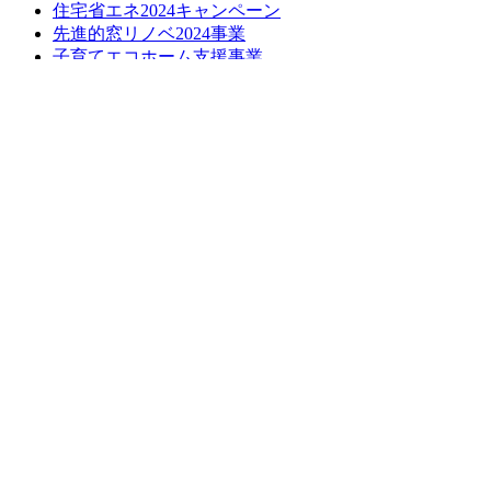
住宅省エネ2024キャンペーン
先進的窓リノベ2024事業
子育てエコホーム支援事業
給湯省エネ2024事業
損しない空き家の活用方法について
長期優良化リフォーム補助金
LINE簡単相談
ブログ
お問い合わせ
お問い合わせ
無料お見積もり
お問い合わせはこちら
お見積もりはこちら
トップへ戻る