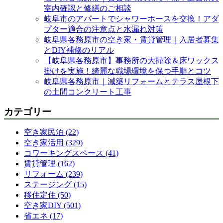
室内確認と修繕のご相談
岐阜市のアパートでシャワーホースを交換！アダ
プター適合の注意点と水漏れ対策
岐阜県各務原市の空き家・賃貸管理｜入居者募集
とDIY補修のリアル
【岐阜県各務原市】事務所の大掃除＆床ワックス
掛けを実施！綺麗な職場環境を保つ手順とコツ
岐阜県各務原市｜減築リフォームとテラス屋根下
の土間コンクリート工事
カテゴリー
空き家民泊 (22)
空き家活用 (329)
コワーキングスペース (41)
賃貸管理 (162)
リフォーム (239)
ステージング (15)
移住定住 (50)
空き家DIY (501)
省エネ (17)