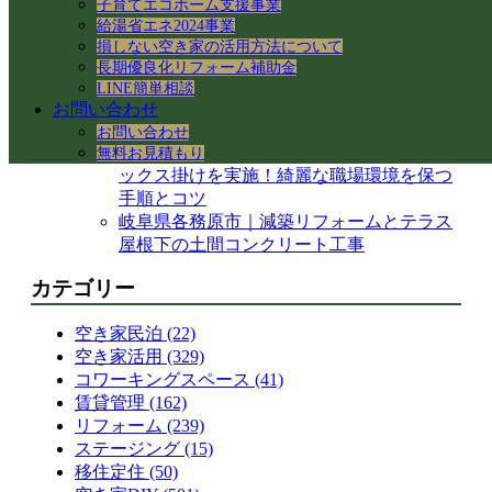
子育てエコホーム支援事業
岐阜県各務原市｜賃貸住宅の売却準備！退
給湯省エネ2024事業
去前の室内確認と修繕のご相談
損しない空き家の活用方法について
岐阜市のアパートでシャワーホースを交
長期優良化リフォーム補助金
換！アダプター適合の注意点と水漏れ対策
LINE簡単相談
岐阜県各務原市の空き家・賃貸管理｜入居
お問い合わせ
者募集とDIY補修のリアル
お問い合わせ
【岐阜県各務原市】事務所の大掃除＆床ワ
無料お見積もり
ックス掛けを実施！綺麗な職場環境を保つ
手順とコツ
岐阜県各務原市｜減築リフォームとテラス
屋根下の土間コンクリート工事
カテゴリー
空き家民泊 (22)
空き家活用 (329)
コワーキングスペース (41)
賃貸管理 (162)
リフォーム (239)
ステージング (15)
移住定住 (50)