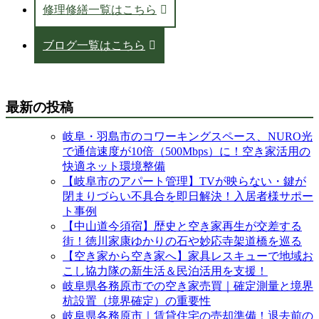
修理修繕一覧はこちら
ブログ一覧はこちら
最新の投稿
岐阜・羽島市のコワーキングスペース、NURO光
で通信速度が10倍（500Mbps）に！空き家活用の
快適ネット環境整備
【岐阜市のアパート管理】TVが映らない・鍵が
閉まりづらい不具合を即日解決！入居者様サポー
ト事例
【中山道今須宿】歴史と空き家再生が交差する
街！徳川家康ゆかりの石や妙応寺架道橋を巡る
【空き家から空き家へ】家具レスキューで地域お
こし協力隊の新生活＆民泊活用を支援！
岐阜県各務原市での空き家売買｜確定測量と境界
杭設置（境界確定）の重要性
岐阜県各務原市｜賃貸住宅の売却準備！退去前の