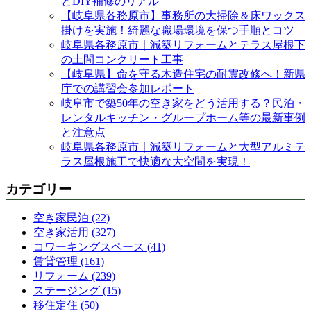
とDIY補修のリアル
【岐阜県各務原市】事務所の大掃除＆床ワックス
掛けを実施！綺麗な職場環境を保つ手順とコツ
岐阜県各務原市｜減築リフォームとテラス屋根下
の土間コンクリート工事
【岐阜県】命を守る木造住宅の耐震改修へ！新県
庁での講習会参加レポート
岐阜市で築50年の空き家をどう活用する？民泊・
レンタルキッチン・グループホーム等の最新事例
と注意点
岐阜県各務原市｜減築リフォームと大型アルミテ
ラス屋根施工で快適な大空間を実現！
カテゴリー
空き家民泊 (22)
空き家活用 (327)
コワーキングスペース (41)
賃貸管理 (161)
リフォーム (239)
ステージング (15)
移住定住 (50)