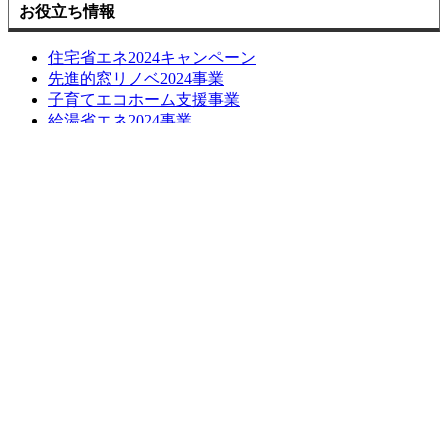
お役立ち情報
住宅省エネ2024キャンペーン
先進的窓リノベ2024事業
子育てエコホーム支援事業
給湯省エネ2024事業
損しない空き家の活用方法について
長期優良化リフォーム補助金
LINE簡単相談
ブログ
お問い合わせ
お問い合わせ
無料お見積もり
お問い合わせはこちら
お見積もりはこちら