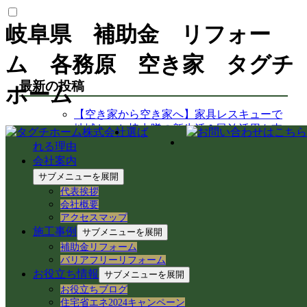
岐阜県 補助金 リフォー
ム 各務原 空き家 タグチ
最新の投稿
ホーム
【空き家から空き家へ】家具レスキューで
地域おこし協力隊の新生活＆民泊活用を支
選ば
援！
れる理由
岐阜県各務原市での空き家売買｜確定測量
会社案内
と境界杭設置（境界確定）の重要性
サブメニューを展開
岐阜県各務原市｜賃貸住宅の売却準備！退
代表挨拶
去前の室内確認と修繕のご相談
会社概要
岐阜市のアパートでシャワーホースを交
アクセスマップ
換！アダプター適合の注意点と水漏れ対策
施工事例
サブメニューを展開
岐阜県各務原市の空き家・賃貸管理｜入居
補助金リフォーム
者募集とDIY補修のリアル
バリアフリーリフォーム
【岐阜県各務原市】事務所の大掃除＆床ワ
お役立ち情報
サブメニューを展開
ックス掛けを実施！綺麗な職場環境を保つ
お役立ちブログ
手順とコツ
住宅省エネ2024キャンペーン