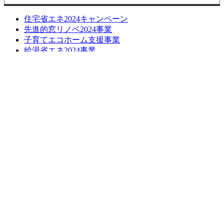
住宅省エネ2024キャンペーン
先進的窓リノベ2024事業
子育てエコホーム支援事業
給湯省エネ2024事業
損しない空き家の活用方法について
長期優良化リフォーム補助金
LINE簡単相談
ブログ
お問い合わせ
お問い合わせ
無料お見積もり
お問い合わせはこちら
お見積もりはこちら
トップへ戻る