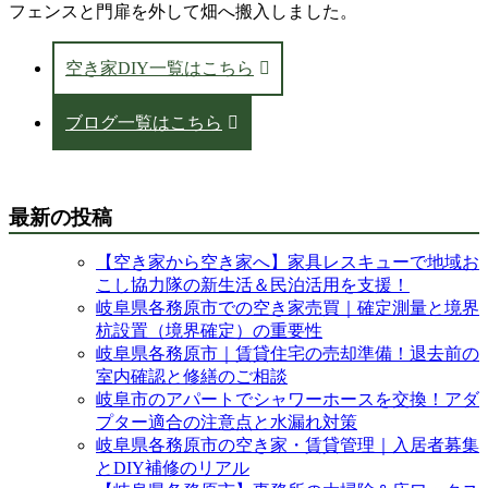
フェンスと門扉を外して畑へ搬入しました。
空き家DIY一覧はこちら
ブログ一覧はこちら
最新の投稿
【空き家から空き家へ】家具レスキューで地域お
こし協力隊の新生活＆民泊活用を支援！
岐阜県各務原市での空き家売買｜確定測量と境界
杭設置（境界確定）の重要性
岐阜県各務原市｜賃貸住宅の売却準備！退去前の
室内確認と修繕のご相談
岐阜市のアパートでシャワーホースを交換！アダ
プター適合の注意点と水漏れ対策
岐阜県各務原市の空き家・賃貸管理｜入居者募集
とDIY補修のリアル