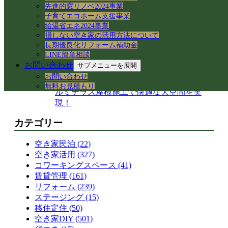
岐阜県各務原市｜減築リフォームとテラス
先進的窓リノベ2024事業
子育てエコホーム支援事業
屋根下の土間コンクリート工事
給湯省エネ2024事業
【岐阜県】命を守る木造住宅の耐震改修
損しない空き家の活用方法について
へ！新県庁での講習会参加レポート
長期優良化リフォーム補助金
岐阜市で築50年の空き家をどう活用する？
LINE簡単相談
民泊・レンタルキッチン・グループホーム
お問い合わせ
サブメニューを展開
等の最新事例と注意点
お問い合わせ
岐阜県各務原市｜減築リフォームと大型ア
無料お見積もり
ルミテラス屋根施工で快適な大空間を実
現！
カテゴリー
空き家民泊 (22)
空き家活用 (327)
コワーキングスペース (41)
賃貸管理 (161)
リフォーム (239)
ステージング (15)
移住定住 (50)
空き家DIY (501)