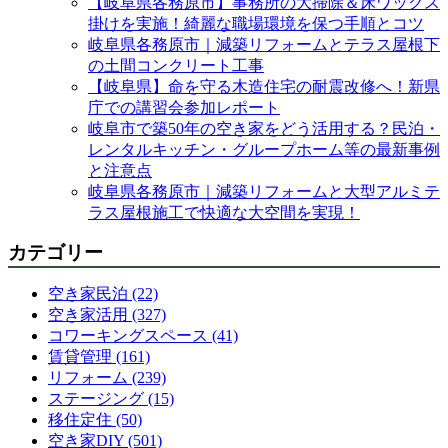
【岐阜県各務原市】事務所の大掃除＆床ワックス
掛けを実施！綺麗な職場環境を保つ手順とコツ
岐阜県各務原市｜減築リフォームとテラス屋根下
の土間コンクリート工事
【岐阜県】命を守る木造住宅の耐震改修へ！新県
庁での講習会参加レポート
岐阜市で築50年の空き家をどう活用する？民泊・
レンタルキッチン・グループホーム等の最新事例
と注意点
岐阜県各務原市｜減築リフォームと大型アルミテ
ラス屋根施工で快適な大空間を実現！
カテゴリー
空き家民泊 (22)
空き家活用 (327)
コワーキングスペース (41)
賃貸管理 (161)
リフォーム (239)
ステージング (15)
移住定住 (50)
空き家DIY (501)