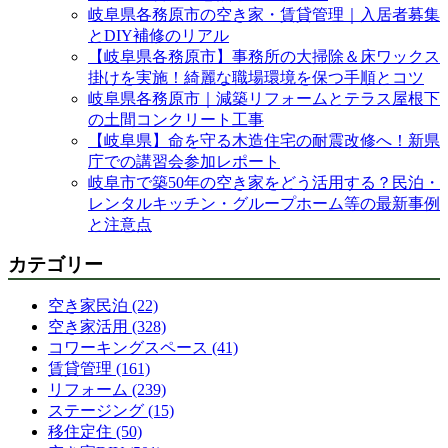
岐阜県各務原市の空き家・賃貸管理｜入居者募集
とDIY補修のリアル
【岐阜県各務原市】事務所の大掃除＆床ワックス
掛けを実施！綺麗な職場環境を保つ手順とコツ
岐阜県各務原市｜減築リフォームとテラス屋根下
の土間コンクリート工事
【岐阜県】命を守る木造住宅の耐震改修へ！新県
庁での講習会参加レポート
岐阜市で築50年の空き家をどう活用する？民泊・
レンタルキッチン・グループホーム等の最新事例
と注意点
カテゴリー
空き家民泊 (22)
空き家活用 (328)
コワーキングスペース (41)
賃貸管理 (161)
リフォーム (239)
ステージング (15)
移住定住 (50)