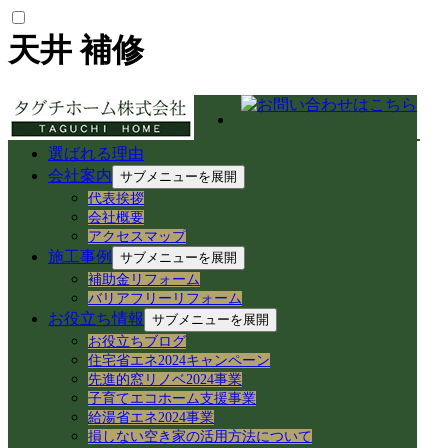
天井 補修
最新の投稿
選ばれる理由
【中山道今須宿】歴史と空き家再生が交差
会社案内
サブメニューを展開
する街！徳川家康ゆかりの石や妙応寺架道
代表挨拶
橋を巡る
会社概要
【空き家から空き家へ】家具レスキューで
アクセスマップ
地域おこし協力隊の新生活＆民泊活用を支
施工事例
サブメニューを展開
援！
補助金リフォーム
岐阜県各務原市での空き家売買｜確定測量
バリアフリーリフォーム
と境界杭設置（境界確定）の重要性
お役立ち情報
サブメニューを展開
岐阜県各務原市｜賃貸住宅の売却準備！退
お役立ちブログ
去前の室内確認と修繕のご相談
住宅省エネ2024キャンペーン
岐阜市のアパートでシャワーホースを交
先進的窓リノベ2024事業
換！アダプター適合の注意点と水漏れ対策
子育てエコホーム支援事業
給湯省エネ2024事業
岐阜県各務原市の空き家・賃貸管理｜入居
損しない空き家の活用方法について
者募集とDIY補修のリアル