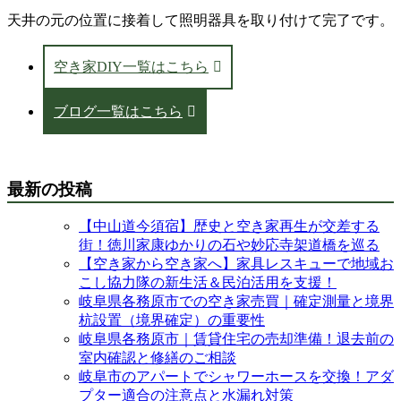
天井の元の位置に接着して照明器具を取り付けて完了です。
空き家DIY一覧はこちら
ブログ一覧はこちら
最新の投稿
【中山道今須宿】歴史と空き家再生が交差する
街！徳川家康ゆかりの石や妙応寺架道橋を巡る
【空き家から空き家へ】家具レスキューで地域お
こし協力隊の新生活＆民泊活用を支援！
岐阜県各務原市での空き家売買｜確定測量と境界
杭設置（境界確定）の重要性
岐阜県各務原市｜賃貸住宅の売却準備！退去前の
室内確認と修繕のご相談
岐阜市のアパートでシャワーホースを交換！アダ
プター適合の注意点と水漏れ対策