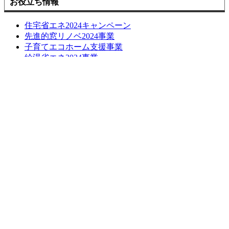
お役立ち情報
住宅省エネ2024キャンペーン
先進的窓リノベ2024事業
子育てエコホーム支援事業
給湯省エネ2024事業
損しない空き家の活用方法について
長期優良化リフォーム補助金
LINE簡単相談
ブログ
お問い合わせ
お問い合わせ
無料お見積もり
お問い合わせはこちら
お見積もりはこちら
トップへ戻る