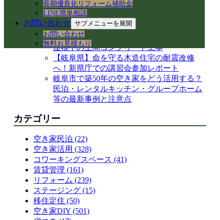
長期優良化リフォーム補助金
【岐阜県各務原市】事務所の大掃除＆床ワ
LINE簡単相談
ックス掛けを実施！綺麗な職場環境を保つ
お問い合わせ
サブメニューを展開
手順とコツ
お問い合わせ
岐阜県各務原市｜減築リフォームとテラス
無料お見積もり
屋根下の土間コンクリート工事
【岐阜県】命を守る木造住宅の耐震改修
へ！新県庁での講習会参加レポート
岐阜市で築50年の空き家をどう活用する？
民泊・レンタルキッチン・グループホーム
等の最新事例と注意点
カテゴリー
空き家民泊 (22)
空き家活用 (328)
コワーキングスペース (41)
賃貸管理 (161)
リフォーム (239)
ステージング (15)
移住定住 (50)
空き家DIY (501)