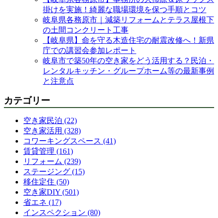
掛けを実施！綺麗な職場環境を保つ手順とコツ
岐阜県各務原市｜減築リフォームとテラス屋根下
の土間コンクリート工事
【岐阜県】命を守る木造住宅の耐震改修へ！新県
庁での講習会参加レポート
岐阜市で築50年の空き家をどう活用する？民泊・
レンタルキッチン・グループホーム等の最新事例
と注意点
カテゴリー
空き家民泊 (22)
空き家活用 (328)
コワーキングスペース (41)
賃貸管理 (161)
リフォーム (239)
ステージング (15)
移住定住 (50)
空き家DIY (501)
省エネ (17)
インスペクション (80)