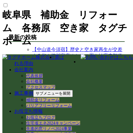
岐阜県 補助金 リフォー
ム 各務原 空き家 タグチ
最新の投稿
ホーム
【中山道今須宿】歴史と空き家再生が交差
する街！徳川家康ゆかりの石や妙応寺架道
選ば
橋を巡る
れる理由
【空き家から空き家へ】家具レスキューで
会社案内
地域おこし協力隊の新生活＆民泊活用を支
代表挨拶
援！
会社概要
岐阜県各務原市での空き家売買｜確定測量
アクセスマップ
施工事例
と境界杭設置（境界確定）の重要性
サブメニューを展開
岐阜県各務原市｜賃貸住宅の売却準備！退
補助金リフォーム
去前の室内確認と修繕のご相談
バリアフリーリフォーム
お役立ち情報
岐阜市のアパートでシャワーホースを交
お役立ちブログ
換！アダプター適合の注意点と水漏れ対策
住宅省エネ2024キャンペーン
岐阜県各務原市の空き家・賃貸管理｜入居
先進的窓リノベ2024事業
者募集とDIY補修のリアル