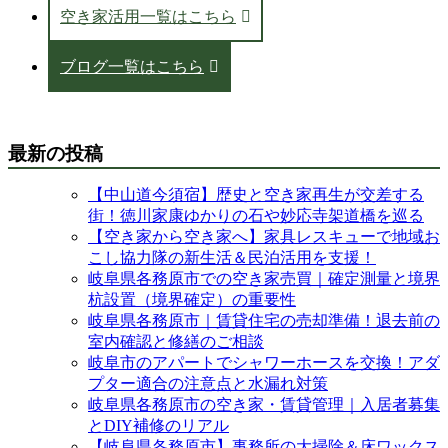
空き家活用一覧はこちら
ブログ一覧はこちら
最新の投稿
【中山道今須宿】歴史と空き家再生が交差する
街！徳川家康ゆかりの石や妙応寺架道橋を巡る
【空き家から空き家へ】家具レスキューで地域お
こし協力隊の新生活＆民泊活用を支援！
岐阜県各務原市での空き家売買｜確定測量と境界
杭設置（境界確定）の重要性
岐阜県各務原市｜賃貸住宅の売却準備！退去前の
室内確認と修繕のご相談
岐阜市のアパートでシャワーホースを交換！アダ
プター適合の注意点と水漏れ対策
岐阜県各務原市の空き家・賃貸管理｜入居者募集
とDIY補修のリアル
【岐阜県各務原市】事務所の大掃除＆床ワックス