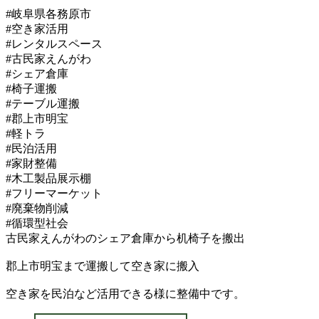
#岐阜県各務原市
#空き家活用
#レンタルスペース
#古民家えんがわ
#シェア倉庫
#椅子運搬
#テーブル運搬
#郡上市明宝
#軽トラ
#民泊活用
#家財整備
#木工製品展示棚
#フリーマーケット
#廃棄物削減
#循環型社会
古民家えんがわのシェア倉庫から机椅子を搬出
郡上市明宝まで運搬して空き家に搬入
空き家を民泊など活用できる様に整備中です。