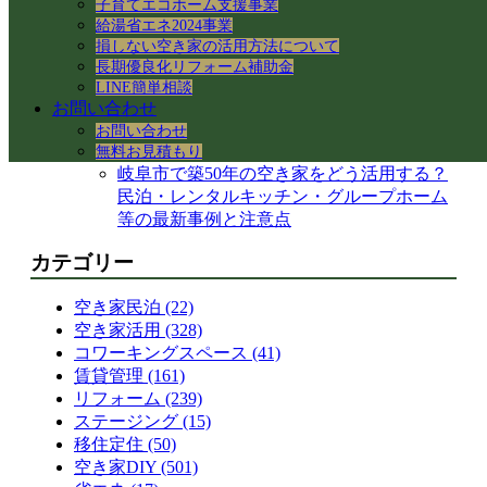
子育てエコホーム支援事業
【岐阜県各務原市】事務所の大掃除＆床ワ
給湯省エネ2024事業
ックス掛けを実施！綺麗な職場環境を保つ
損しない空き家の活用方法について
手順とコツ
長期優良化リフォーム補助金
岐阜県各務原市｜減築リフォームとテラス
LINE簡単相談
屋根下の土間コンクリート工事
お問い合わせ
【岐阜県】命を守る木造住宅の耐震改修
お問い合わせ
へ！新県庁での講習会参加レポート
無料お見積もり
岐阜市で築50年の空き家をどう活用する？
民泊・レンタルキッチン・グループホーム
等の最新事例と注意点
カテゴリー
空き家民泊 (22)
空き家活用 (328)
コワーキングスペース (41)
賃貸管理 (161)
リフォーム (239)
ステージング (15)
移住定住 (50)
空き家DIY (501)