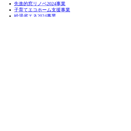
先進的窓リノベ2024事業
子育てエコホーム支援事業
給湯省エネ2024事業
損しない空き家の活用方法について
長期優良化リフォーム補助金
LINE簡単相談
ブログ
お問い合わせ
お問い合わせ
無料お見積もり
お問い合わせはこちら
お見積もりはこちら
トップへ戻る
ホーム