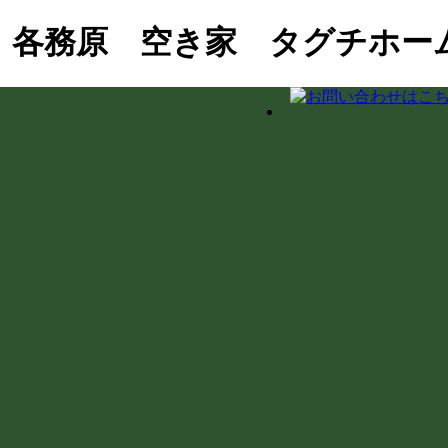
 各務原 空き家 タグチホー
おこし協力隊の新生活＆民泊活用を支援！
界杭設置（境界確定）の重要性
の室内確認と修繕のご相談
ダプター適合の注意点と水漏れ対策
とDIY補修のリアル
ス掛けを実施！綺麗な職場環境を保つ手順とコツ
下の土間コンクリート工事
県庁での講習会参加レポート
泊・レンタルキッチン・グループホーム等の最新事例と注意点
テラス屋根施工で快適な大空間を実現！