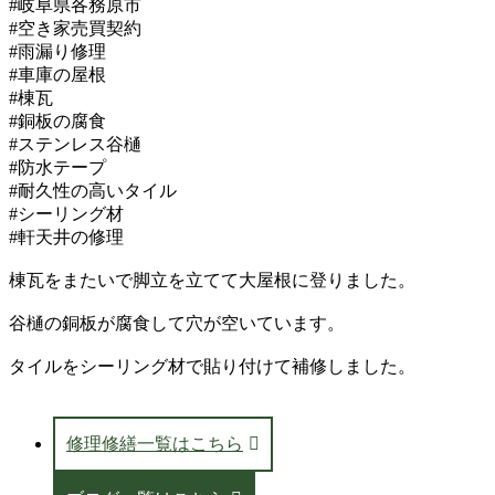
#岐阜県各務原市
#空き家売買契約
#雨漏り修理
#車庫の屋根
#棟瓦
#銅板の腐食
#ステンレス谷樋
#防水テープ
#耐久性の高いタイル
#シーリング材
#軒天井の修理
棟瓦をまたいで脚立を立てて大屋根に登りました。
谷樋の銅板が腐食して穴が空いています。
タイルをシーリング材で貼り付けて補修しました。
修理修繕一覧はこちら