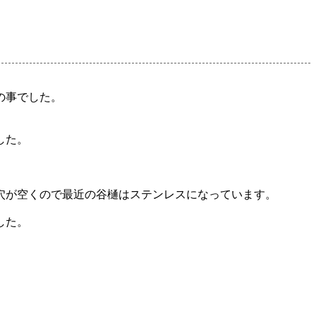
の事でした。
した。
穴が空くので最近の谷樋はステンレスになっています。
した。