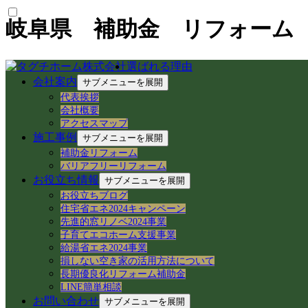
岐阜県 補助金 リフォーム
選ばれる理由
会社案内
サブメニューを展開
最新の投稿
代表挨拶
会社概要
【空き家から空き家へ】家具レスキューで地域
アクセスマップ
岐阜県各務原市での空き家売買｜確定測量と境
施工事例
サブメニューを展開
岐阜県各務原市｜賃貸住宅の売却準備！退去前
補助金リフォーム
岐阜市のアパートでシャワーホースを交換！ア
バリアフリーリフォーム
岐阜県各務原市の空き家・賃貸管理｜入居者募集
お役立ち情報
サブメニューを展開
【岐阜県各務原市】事務所の大掃除＆床ワック
お役立ちブログ
岐阜県各務原市｜減築リフォームとテラス屋根
住宅省エネ2024キャンペーン
【岐阜県】命を守る木造住宅の耐震改修へ！新
先進的窓リノベ2024事業
岐阜市で築50年の空き家をどう活用する？民
子育てエコホーム支援事業
岐阜県各務原市｜減築リフォームと大型アルミ
給湯省エネ2024事業
損しない空き家の活用方法について
カテゴリー
長期優良化リフォーム補助金
LINE簡単相談
空き家民泊 (22)
お問い合わせ
サブメニューを展開