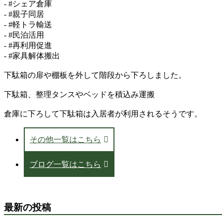
- #シェア倉庫
- #親子同居
- #軽トラ輸送
- #民泊活用
- #再利用促進
- #家具解体搬出
下駄箱の扉や棚板を外して階段から下ろしました。
下駄箱、整理タンスやベッドを積込み運搬
倉庫に下ろして下駄箱は入居者が利用されるそうです。
その他一覧はこちら
ブログ一覧はこちら
最新の投稿