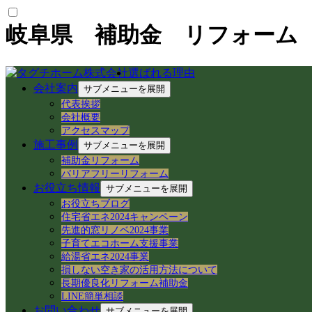
岐阜県 補助金 リフォーム
選ばれる理由
最新の投稿
会社案内
サブメニューを展開
代表挨拶
【中山道今須宿】歴史と空き家再生が交差する
会社概要
【空き家から空き家へ】家具レスキューで地域
アクセスマップ
施工事例
岐阜県各務原市での空き家売買｜確定測量と境
サブメニューを展開
岐阜県各務原市｜賃貸住宅の売却準備！退去前
補助金リフォーム
バリアフリーリフォーム
岐阜市のアパートでシャワーホースを交換！ア
お役立ち情報
サブメニューを展開
岐阜県各務原市の空き家・賃貸管理｜入居者募集
【岐阜県各務原市】事務所の大掃除＆床ワック
お役立ちブログ
住宅省エネ2024キャンペーン
岐阜県各務原市｜減築リフォームとテラス屋根
先進的窓リノベ2024事業
【岐阜県】命を守る木造住宅の耐震改修へ！新
子育てエコホーム支援事業
岐阜市で築50年の空き家をどう活用する？民
給湯省エネ2024事業
損しない空き家の活用方法について
カテゴリー
長期優良化リフォーム補助金
LINE簡単相談
空き家民泊 (22)
お問い合わせ
サブメニューを展開