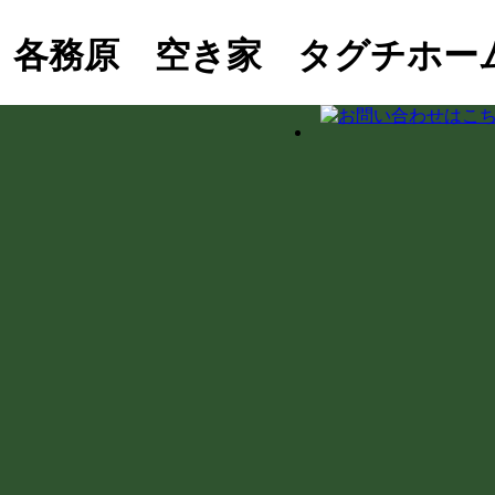
 各務原 空き家 タグチホー
街！徳川家康ゆかりの石や妙応寺架道橋を巡る
おこし協力隊の新生活＆民泊活用を支援！
界杭設置（境界確定）の重要性
の室内確認と修繕のご相談
ダプター適合の注意点と水漏れ対策
とDIY補修のリアル
ス掛けを実施！綺麗な職場環境を保つ手順とコツ
下の土間コンクリート工事
県庁での講習会参加レポート
泊・レンタルキッチン・グループホーム等の最新事例と注意点