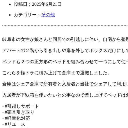
投稿日：
2025年6月21日
カテゴリー：
その他
岐阜市の女性が娘さんと同居での引越しに伴い、自宅から整
アパートの２階から引き出しや扉を外してボックスだけにし
ベッドも２つの正方形のベッドを組み合わせて一つにして使
これらを軽トラに積み上げて倉庫まで運搬しました。
倉庫はシェア倉庫で所有者と入居者と当社でシェアして利用
入居者が下駄箱を使いたいとの事なので差し上げてベッドは
- #引越しサポート
- #家具引き取り
- #軽量化対応
- #リユース