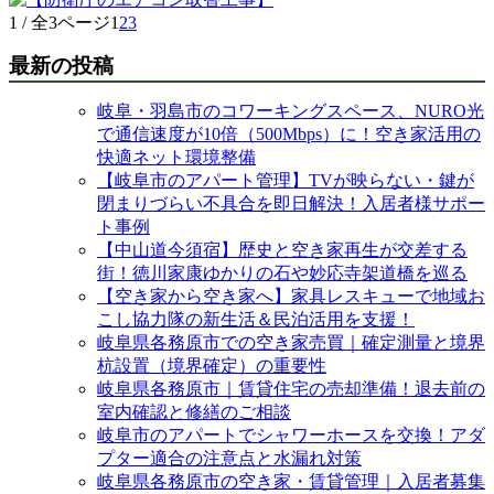
1 / 全3ページ
1
2
3
最新の投稿
岐阜・羽島市のコワーキングスペース、NURO光
で通信速度が10倍（500Mbps）に！空き家活用の
快適ネット環境整備
【岐阜市のアパート管理】TVが映らない・鍵が
閉まりづらい不具合を即日解決！入居者様サポー
ト事例
【中山道今須宿】歴史と空き家再生が交差する
街！徳川家康ゆかりの石や妙応寺架道橋を巡る
【空き家から空き家へ】家具レスキューで地域お
こし協力隊の新生活＆民泊活用を支援！
岐阜県各務原市での空き家売買｜確定測量と境界
杭設置（境界確定）の重要性
岐阜県各務原市｜賃貸住宅の売却準備！退去前の
室内確認と修繕のご相談
岐阜市のアパートでシャワーホースを交換！アダ
プター適合の注意点と水漏れ対策
岐阜県各務原市の空き家・賃貸管理｜入居者募集