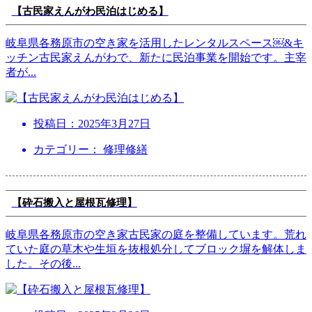
【古民家えんがわ民泊はじめる】
岐阜県各務原市の空き家を活用したレンタルスペース￼&キ
ッチン古民家えんがわで、新たに民泊事業を開始です。主宰
者が
...
投稿日：
2025年3月27日
カテゴリー： 修理修繕
【砕石搬入と屋根瓦修理】
岐阜県各務原市の空き家古民家の庭を整備しています。荒れ
ていた庭の草木や生垣を抜根処分してブロック塀を解体しま
した。その後
...