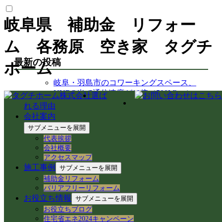
岐阜県 補助金 リフォー
ム 各務原 空き家 タグチ
最新の投稿
ホーム
岐阜・羽島市のコワーキングスペース、
NURO光で通信速度が10倍（500Mbps）
選ば
に！空き家活用の快適ネット環境整備
れる理由
【岐阜市のアパート管理】TVが映らない・
会社案内
鍵が閉まりづらい不具合を即日解決！入居
サブメニューを展開
者様サポート事例
代表挨拶
【中山道今須宿】歴史と空き家再生が交差
会社概要
する街！徳川家康ゆかりの石や妙応寺架道
アクセスマップ
橋を巡る
施工事例
サブメニューを展開
【空き家から空き家へ】家具レスキューで
補助金リフォーム
地域おこし協力隊の新生活＆民泊活用を支
バリアフリーリフォーム
援！
お役立ち情報
サブメニューを展開
岐阜県各務原市での空き家売買｜確定測量
お役立ちブログ
と境界杭設置（境界確定）の重要性
住宅省エネ2024キャンペーン