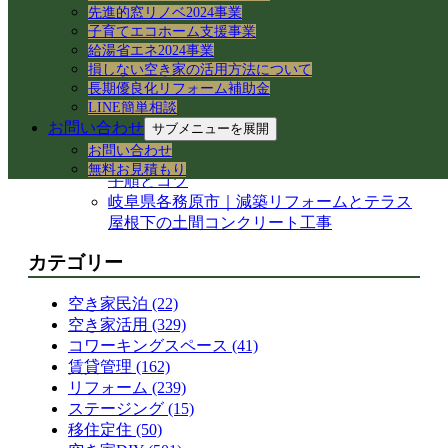
岐阜県各務原市｜賃貸住宅の売却準備！退
先進的窓リノベ2024事業
子育てエコホーム支援事業
去前の室内確認と修繕のご相談
給湯省エネ2024事業
岐阜市のアパートでシャワーホースを交
損しない空き家の活用方法について
換！アダプター適合の注意点と水漏れ対策
長期優良化リフォーム補助金
岐阜県各務原市の空き家・賃貸管理｜入居
LINE簡単相談
者募集とDIY補修のリアル
お問い合わせ
サブメニューを展開
【岐阜県各務原市】事務所の大掃除＆床ワ
お問い合わせ
ックス掛けを実施！綺麗な職場環境を保つ
無料お見積もり
手順とコツ
岐阜県各務原市｜減築リフォームとテラス
屋根下の土間コンクリート工事
カテゴリー
空き家民泊 (22)
空き家活用 (329)
コワーキングスペース (41)
賃貸管理 (162)
リフォーム (239)
ステージング (15)
移住定住 (50)