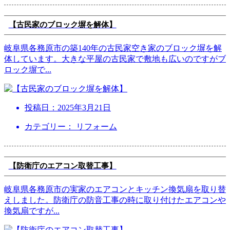
【古民家のブロック塀を解体】
岐阜県各務原市の築140年の古民家空き家のブロック塀を解
体しています。大きな平屋の古民家で敷地も広いのですがブ
ロック塀で
...
投稿日：
2025年3月21日
カテゴリー： リフォーム
【防衛庁のエアコン取替工事】
岐阜県各務原市の実家のエアコンとキッチン換気扇を取り替
えしました。防衛庁の防音工事の時に取り付けたエアコンや
換気扇ですが
...