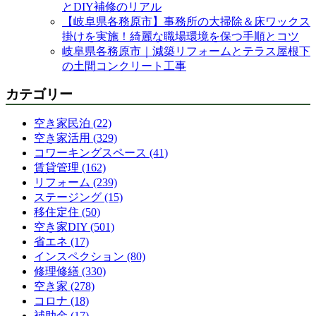
とDIY補修のリアル
【岐阜県各務原市】事務所の大掃除＆床ワックス
掛けを実施！綺麗な職場環境を保つ手順とコツ
岐阜県各務原市｜減築リフォームとテラス屋根下
の土間コンクリート工事
カテゴリー
空き家民泊 (22)
空き家活用 (329)
コワーキングスペース (41)
賃貸管理 (162)
リフォーム (239)
ステージング (15)
移住定住 (50)
空き家DIY (501)
省エネ (17)
インスペクション (80)
修理修繕 (330)
空き家 (278)
コロナ (18)
補助金 (17)