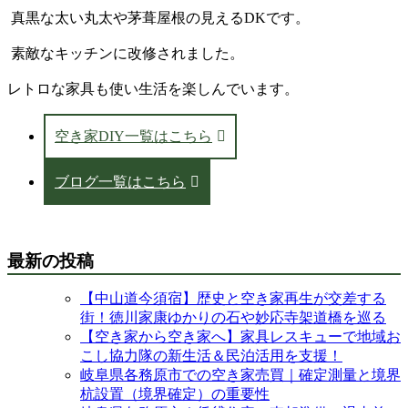
真黒な太い丸太や茅葺屋根の見えるDKです。
素敵なキッチンに改修されました。
レトロな家具も使い生活を楽しんでいます。
空き家DIY一覧はこちら
ブログ一覧はこちら
最新の投稿
【中山道今須宿】歴史と空き家再生が交差する
街！徳川家康ゆかりの石や妙応寺架道橋を巡る
【空き家から空き家へ】家具レスキューで地域お
こし協力隊の新生活＆民泊活用を支援！
岐阜県各務原市での空き家売買｜確定測量と境界
杭設置（境界確定）の重要性