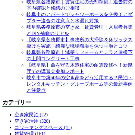
岐阜県各務原市｜賃貸住宅の売却準備！退去前の
室内確認と修繕のご相談
岐阜市のアパートでシャワーホースを交換！アダ
プター適合の注意点と水漏れ対策
岐阜県各務原市の空き家・賃貸管理｜入居者募集
とDIY補修のリアル
【岐阜県各務原市】事務所の大掃除＆床ワックス
掛けを実施！綺麗な職場環境を保つ手順とコツ
岐阜県各務原市｜減築リフォームとテラス屋根下
の土間コンクリート工事
【岐阜県】命を守る木造住宅の耐震改修へ！新県
庁での講習会参加レポート
岐阜市で築50年の空き家をどう活用する？民泊・
レンタルキッチン・グループホーム等の最新事例
と注意点
カテゴリー
空き家民泊 (22)
空き家活用 (328)
コワーキングスペース (41)
賃貸管理 (161)