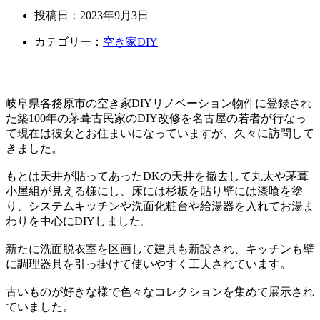
投稿日：
2023年9月3日
カテゴリー：
空き家DIY
岐阜県各務原市の空き家DIYリノベーション物件に登録され
た築100年の茅葺古民家のDIY改修を名古屋の若者が行なっ
て現在は彼女とお住まいになっていますが、久々に訪問して
きました。
もとは天井が貼ってあったDKの天井を撤去して丸太や茅葺
小屋組が見える様にし、床には杉板を貼り壁には漆喰を塗
り、システムキッチンや洗面化粧台や給湯器を入れてお湯ま
わりを中心にDIYしました。
新たに洗面脱衣室を区画して建具も新設され、キッチンも壁
に調理器具を引っ掛けて使いやすく工夫されています。
古いものが好きな様で色々なコレクションを集めて展示され
ていました。