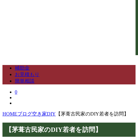
先進的窓リノベ2024事業
子育てエコホーム支援事業
給湯省エネ2024事業
損しない空き家の活用方法について
長期優良化リフォーム補助金
LINE簡単相談
お問い合わせ
サブメニューを展開
お問い合わせ
無料お見積もり
補助金
お見積もり
簡単相談
0
HOME
ブログ
空き家DIY
【茅葺古民家のDIY若者を訪問】
【茅葺古民家のDIY若者を訪問】