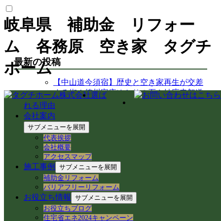
岐阜県 補助金 リフォー
ム 各務原 空き家 タグチ
最新の投稿
ホーム
【中山道今須宿】歴史と空き家再生が交差
する街！徳川家康ゆかりの石や妙応寺架道
選ば
橋を巡る
れる理由
【空き家から空き家へ】家具レスキューで
会社案内
地域おこし協力隊の新生活＆民泊活用を支
サブメニューを展開
援！
代表挨拶
岐阜県各務原市での空き家売買｜確定測量
会社概要
と境界杭設置（境界確定）の重要性
アクセスマップ
岐阜県各務原市｜賃貸住宅の売却準備！退
施工事例
サブメニューを展開
去前の室内確認と修繕のご相談
補助金リフォーム
岐阜市のアパートでシャワーホースを交
バリアフリーリフォーム
換！アダプター適合の注意点と水漏れ対策
お役立ち情報
サブメニューを展開
岐阜県各務原市の空き家・賃貸管理｜入居
お役立ちブログ
者募集とDIY補修のリアル
住宅省エネ2024キャンペーン