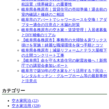
杭設置（境界確定）の重要性
岐阜県各務原市｜賃貸住宅の売却準備！退去前の
室内確認と修繕のご相談
岐阜市のアパートでシャワーホースを交換！アダ
プター適合の注意点と水漏れ対策
岐阜県各務原市の空き家・賃貸管理｜入居者募集
とDIY補修のリアル
【岐阜県各務原市】事務所の大掃除＆床ワックス
掛けを実施！綺麗な職場環境を保つ手順とコツ
岐阜県各務原市｜減築リフォームとテラス屋根下
の土間コンクリート工事
【岐阜県】命を守る木造住宅の耐震改修へ！新県
庁での講習会参加レポート
岐阜市で築50年の空き家をどう活用する？民泊・
レンタルキッチン・グループホーム等の最新事例
と注意点
カテゴリー
空き家民泊 (22)
空き家活用 (328)