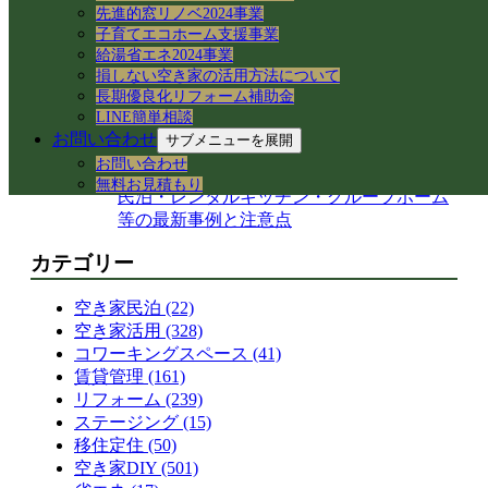
【岐阜県各務原市】事務所の大掃除＆床ワ
先進的窓リノベ2024事業
子育てエコホーム支援事業
ックス掛けを実施！綺麗な職場環境を保つ
給湯省エネ2024事業
手順とコツ
損しない空き家の活用方法について
岐阜県各務原市｜減築リフォームとテラス
長期優良化リフォーム補助金
屋根下の土間コンクリート工事
LINE簡単相談
【岐阜県】命を守る木造住宅の耐震改修
お問い合わせ
サブメニューを展開
へ！新県庁での講習会参加レポート
お問い合わせ
岐阜市で築50年の空き家をどう活用する？
無料お見積もり
民泊・レンタルキッチン・グループホーム
等の最新事例と注意点
カテゴリー
空き家民泊 (22)
空き家活用 (328)
コワーキングスペース (41)
賃貸管理 (161)
リフォーム (239)
ステージング (15)
移住定住 (50)
空き家DIY (501)