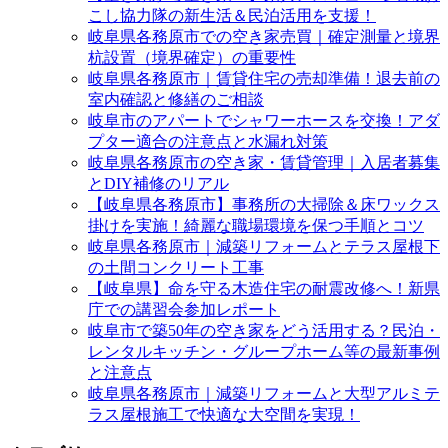
こし協力隊の新生活＆民泊活用を支援！
岐阜県各務原市での空き家売買｜確定測量と境界
杭設置（境界確定）の重要性
岐阜県各務原市｜賃貸住宅の売却準備！退去前の
室内確認と修繕のご相談
岐阜市のアパートでシャワーホースを交換！アダ
プター適合の注意点と水漏れ対策
岐阜県各務原市の空き家・賃貸管理｜入居者募集
とDIY補修のリアル
【岐阜県各務原市】事務所の大掃除＆床ワックス
掛けを実施！綺麗な職場環境を保つ手順とコツ
岐阜県各務原市｜減築リフォームとテラス屋根下
の土間コンクリート工事
【岐阜県】命を守る木造住宅の耐震改修へ！新県
庁での講習会参加レポート
岐阜市で築50年の空き家をどう活用する？民泊・
レンタルキッチン・グループホーム等の最新事例
と注意点
岐阜県各務原市｜減築リフォームと大型アルミテ
ラス屋根施工で快適な大空間を実現！