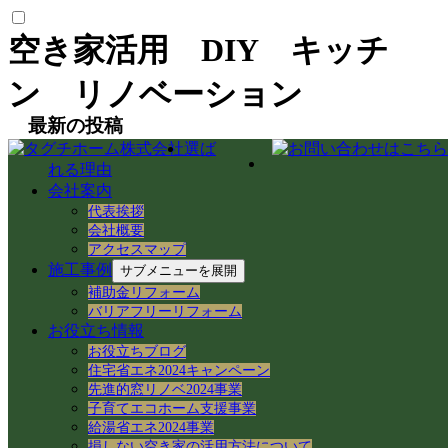
空き家活用 DIY キッチ
ン リノベーション
最新の投稿
選ば
【空き家から空き家へ】家具レスキューで
れる理由
地域おこし協力隊の新生活＆民泊活用を支
会社案内
援！
代表挨拶
岐阜県各務原市での空き家売買｜確定測量
会社概要
アクセスマップ
と境界杭設置（境界確定）の重要性
施工事例
サブメニューを展開
岐阜県各務原市｜賃貸住宅の売却準備！退
去前の室内確認と修繕のご相談
補助金リフォーム
バリアフリーリフォーム
岐阜市のアパートでシャワーホースを交
お役立ち情報
換！アダプター適合の注意点と水漏れ対策
お役立ちブログ
岐阜県各務原市の空き家・賃貸管理｜入居
住宅省エネ2024キャンペーン
者募集とDIY補修のリアル
先進的窓リノベ2024事業
【岐阜県各務原市】事務所の大掃除＆床ワ
子育てエコホーム支援事業
ックス掛けを実施！綺麗な職場環境を保つ
給湯省エネ2024事業
手順とコツ
損しない空き家の活用方法について