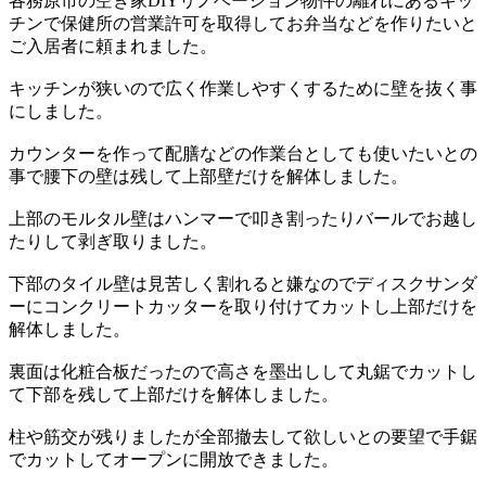
各務原市の空き家DIYリノベーション物件の離れにあるキッ
チンで保健所の営業許可を取得してお弁当などを作りたいと
ご入居者に頼まれました。
キッチンが狭いので広く作業しやすくするために壁を抜く事
にしました。
カウンターを作って配膳などの作業台としても使いたいとの
事で腰下の壁は残して上部壁だけを解体しました。
上部のモルタル壁はハンマーで叩き割ったりバールでお越し
たりして剥ぎ取りました。
下部のタイル壁は見苦しく割れると嫌なのでディスクサンダ
ーにコンクリートカッターを取り付けてカットし上部だけを
解体しました。
裏面は化粧合板だったので高さを墨出しして丸鋸でカットし
て下部を残して上部だけを解体しました。
柱や筋交が残りましたが全部撤去して欲しいとの要望で手鋸
でカットしてオープンに開放できました。