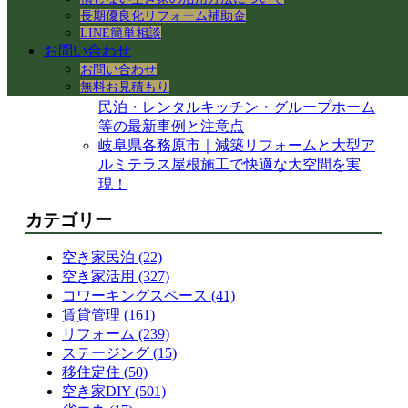
岐阜県各務原市｜減築リフォームとテラス
長期優良化リフォーム補助金
屋根下の土間コンクリート工事
LINE簡単相談
【岐阜県】命を守る木造住宅の耐震改修
お問い合わせ
へ！新県庁での講習会参加レポート
お問い合わせ
無料お見積もり
岐阜市で築50年の空き家をどう活用する？
民泊・レンタルキッチン・グループホーム
等の最新事例と注意点
岐阜県各務原市｜減築リフォームと大型ア
ルミテラス屋根施工で快適な大空間を実
現！
カテゴリー
空き家民泊 (22)
空き家活用 (327)
コワーキングスペース (41)
賃貸管理 (161)
リフォーム (239)
ステージング (15)
移住定住 (50)
空き家DIY (501)