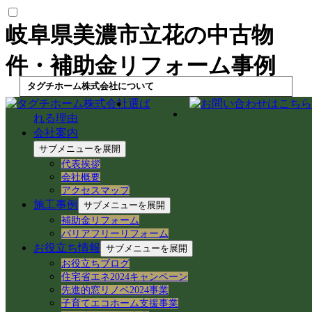
岐阜県美濃市立花の中古物
件・補助金リフォーム事例
タグチホーム株式会社について
選ば
選ばれる理由
れる理由
会社案内
会社案内
代表挨拶
サブメニューを展開
会社概要
代表挨拶
アクセスマップ
会社概要
アクセスマップ
施工事例
施工事例
サブメニューを展開
補助金リフォーム
バリアフリーリフォーム
施工事例一覧
お役立ち情報
サブメニューを展開
補助金リフォーム
バリアフリーリフォーム
お役立ちブログ
住宅省エネ2024キャンペーン
先進的窓リノベ2024事業
お客様の声
子育てエコホーム支援事業