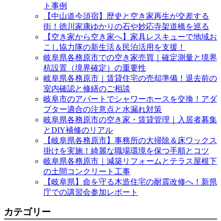
ト事例
【中山道今須宿】歴史と空き家再生が交差する
街！徳川家康ゆかりの石や妙応寺架道橋を巡る
【空き家から空き家へ】家具レスキューで地域お
こし協力隊の新生活＆民泊活用を支援！
岐阜県各務原市での空き家売買｜確定測量と境界
杭設置（境界確定）の重要性
岐阜県各務原市｜賃貸住宅の売却準備！退去前の
室内確認と修繕のご相談
岐阜市のアパートでシャワーホースを交換！アダ
プター適合の注意点と水漏れ対策
岐阜県各務原市の空き家・賃貸管理｜入居者募集
とDIY補修のリアル
【岐阜県各務原市】事務所の大掃除＆床ワックス
掛けを実施！綺麗な職場環境を保つ手順とコツ
岐阜県各務原市｜減築リフォームとテラス屋根下
の土間コンクリート工事
【岐阜県】命を守る木造住宅の耐震改修へ！新県
庁での講習会参加レポート
カテゴリー