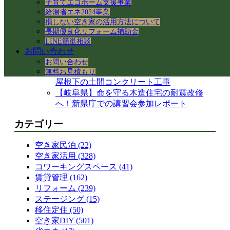
子育てエコホーム支援事業
換！アダプター適合の注意点と水漏れ対策
給湯省エネ2024事業
岐阜県各務原市の空き家・賃貸管理｜入居
損しない空き家の活用方法について
者募集とDIY補修のリアル
長期優良化リフォーム補助金
【岐阜県各務原市】事務所の大掃除＆床ワ
LINE簡単相談
ックス掛けを実施！綺麗な職場環境を保つ
お問い合わせ
手順とコツ
お問い合わせ
岐阜県各務原市｜減築リフォームとテラス
無料お見積もり
屋根下の土間コンクリート工事
【岐阜県】命を守る木造住宅の耐震改修
へ！新県庁での講習会参加レポート
カテゴリー
空き家民泊 (22)
空き家活用 (328)
コワーキングスペース (41)
賃貸管理 (162)
リフォーム (239)
ステージング (15)
移住定住 (50)
空き家DIY (501)