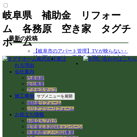
岐阜県 補助金 リフォー
ム 各務原 空き家 タグチ
最新の投稿
ホーム
【岐阜市のアパート管理】TVが映らない・
鍵が閉まりづらい不具合を即日解決！入居
選ば
者様サポート事例
れる理由
【中山道今須宿】歴史と空き家再生が交差
会社案内
する街！徳川家康ゆかりの石や妙応寺架道
代表挨拶
橋を巡る
会社概要
【空き家から空き家へ】家具レスキューで
アクセスマップ
施工事例
地域おこし協力隊の新生活＆民泊活用を支
サブメニューを展開
援！
補助金リフォーム
岐阜県各務原市での空き家売買｜確定測量
バリアフリーリフォーム
お役立ち情報
と境界杭設置（境界確定）の重要性
お役立ちブログ
岐阜県各務原市｜賃貸住宅の売却準備！退
住宅省エネ2024キャンペーン
去前の室内確認と修繕のご相談
先進的窓リノベ2024事業
岐阜市のアパートでシャワーホースを交