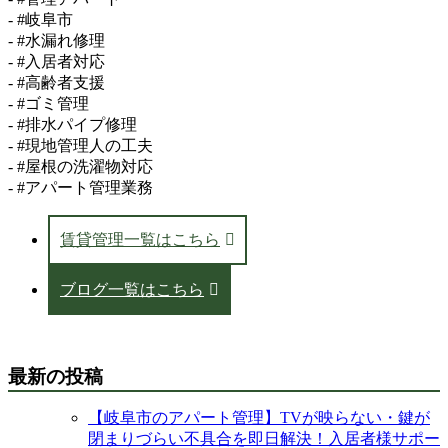
- #岐阜市
- #水漏れ修理
- #入居者対応
- #高齢者支援
- #ゴミ管理
- #排水パイプ修理
- #現地管理人の工夫
- #屋根の洗濯物対応
- #アパート管理業務
賃貸管理一覧はこちら
ブログ一覧はこちら
最新の投稿
【岐阜市のアパート管理】TVが映らない・鍵が
閉まりづらい不具合を即日解決！入居者様サポー