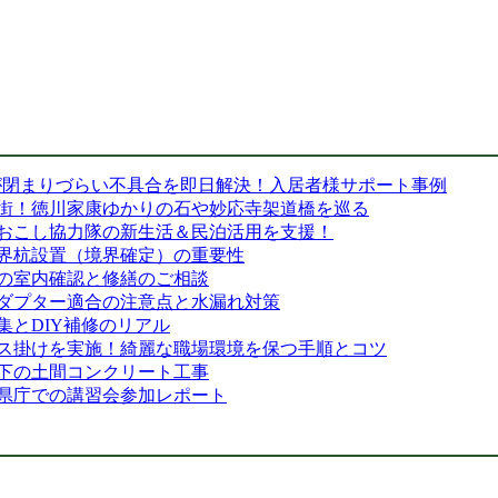
が閉まりづらい不具合を即日解決！入居者様サポート事例
街！徳川家康ゆかりの石や妙応寺架道橋を巡る
おこし協力隊の新生活＆民泊活用を支援！
界杭設置（境界確定）の重要性
の室内確認と修繕のご相談
ダプター適合の注意点と水漏れ対策
とDIY補修のリアル
ス掛けを実施！綺麗な職場環境を保つ手順とコツ
下の土間コンクリート工事
県庁での講習会参加レポート