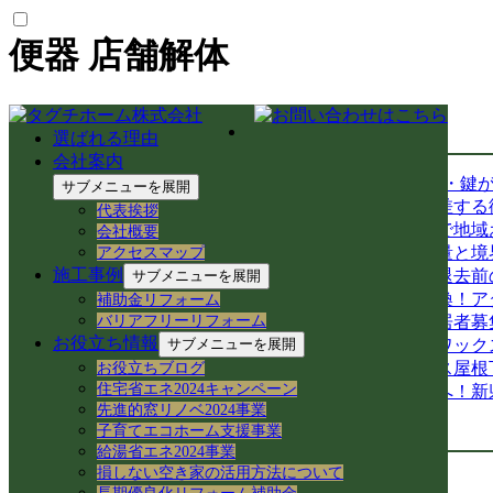
便器 店舗解体
最新の投稿
選ばれる理由
会社案内
【岐阜市のアパート管理】TVが映らない・鍵
サブメニューを展開
【中山道今須宿】歴史と空き家再生が交差する
代表挨拶
【空き家から空き家へ】家具レスキューで地域
会社概要
岐阜県各務原市での空き家売買｜確定測量と境
アクセスマップ
施工事例
岐阜県各務原市｜賃貸住宅の売却準備！退去前
サブメニューを展開
岐阜市のアパートでシャワーホースを交換！ア
補助金リフォーム
バリアフリーリフォーム
岐阜県各務原市の空き家・賃貸管理｜入居者募集
お役立ち情報
サブメニューを展開
【岐阜県各務原市】事務所の大掃除＆床ワック
岐阜県各務原市｜減築リフォームとテラス屋根
お役立ちブログ
住宅省エネ2024キャンペーン
【岐阜県】命を守る木造住宅の耐震改修へ！新
先進的窓リノベ2024事業
子育てエコホーム支援事業
カテゴリー
給湯省エネ2024事業
損しない空き家の活用方法について
空き家民泊 (22)