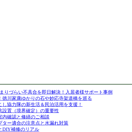
閉まりづらい不具合を即日解決！入居者様サポート事例
！徳川家康ゆかりの石や妙応寺架道橋を巡る
こし協力隊の新生活＆民泊活用を支援！
杭設置（境界確定）の重要性
室内確認と修繕のご相談
プター適合の注意点と水漏れ対策
DIY補修のリアル