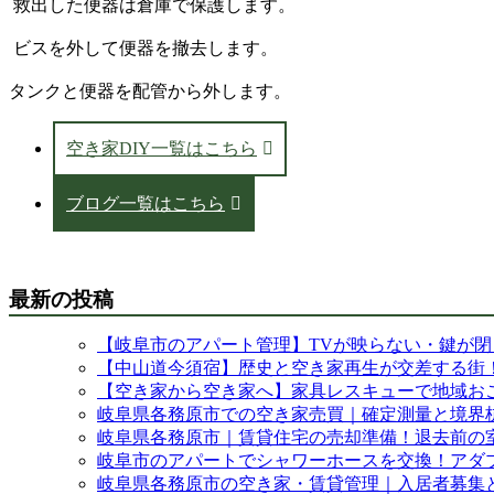
救出した便器は倉庫で保護します。
ビスを外して便器を撤去します。
タンクと便器を配管から外します。
空き家DIY一覧はこちら
ブログ一覧はこちら
最新の投稿
【岐阜市のアパート管理】TVが映らない・鍵が
【中山道今須宿】歴史と空き家再生が交差する街
【空き家から空き家へ】家具レスキューで地域お
岐阜県各務原市での空き家売買｜確定測量と境界
岐阜県各務原市｜賃貸住宅の売却準備！退去前の
岐阜市のアパートでシャワーホースを交換！アダ
岐阜県各務原市の空き家・賃貸管理｜入居者募集と