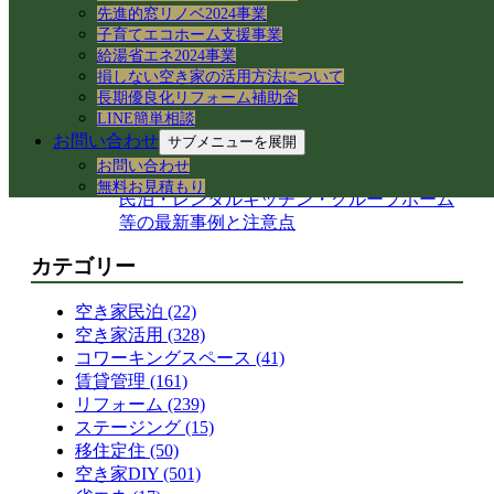
【岐阜県各務原市】事務所の大掃除＆床ワ
先進的窓リノベ2024事業
子育てエコホーム支援事業
ックス掛けを実施！綺麗な職場環境を保つ
給湯省エネ2024事業
手順とコツ
損しない空き家の活用方法について
岐阜県各務原市｜減築リフォームとテラス
長期優良化リフォーム補助金
屋根下の土間コンクリート工事
LINE簡単相談
【岐阜県】命を守る木造住宅の耐震改修
お問い合わせ
サブメニューを展開
へ！新県庁での講習会参加レポート
お問い合わせ
岐阜市で築50年の空き家をどう活用する？
無料お見積もり
民泊・レンタルキッチン・グループホーム
等の最新事例と注意点
カテゴリー
空き家民泊 (22)
空き家活用 (328)
コワーキングスペース (41)
賃貸管理 (161)
リフォーム (239)
ステージング (15)
移住定住 (50)
空き家DIY (501)