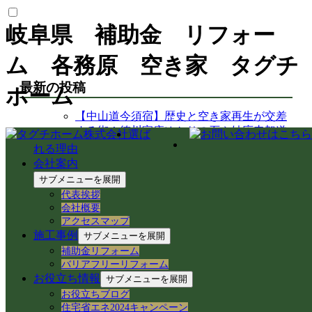
岐阜県 補助金 リフォー
ム 各務原 空き家 タグチ
最新の投稿
ホーム
【中山道今須宿】歴史と空き家再生が交差
する街！徳川家康ゆかりの石や妙応寺架道
選ば
橋を巡る
れる理由
【空き家から空き家へ】家具レスキューで
会社案内
地域おこし協力隊の新生活＆民泊活用を支
サブメニューを展開
援！
代表挨拶
岐阜県各務原市での空き家売買｜確定測量
会社概要
と境界杭設置（境界確定）の重要性
アクセスマップ
岐阜県各務原市｜賃貸住宅の売却準備！退
施工事例
サブメニューを展開
去前の室内確認と修繕のご相談
補助金リフォーム
岐阜市のアパートでシャワーホースを交
バリアフリーリフォーム
換！アダプター適合の注意点と水漏れ対策
お役立ち情報
サブメニューを展開
岐阜県各務原市の空き家・賃貸管理｜入居
お役立ちブログ
者募集とDIY補修のリアル
住宅省エネ2024キャンペーン