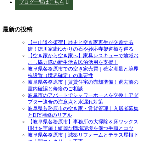
ブログ一覧はこちら
最新の投稿
【中山道今須宿】歴史と空き家再生が交差する
街！徳川家康ゆかりの石や妙応寺架道橋を巡る
【空き家から空き家へ】家具レスキューで地域お
こし協力隊の新生活＆民泊活用を支援！
岐阜県各務原市での空き家売買｜確定測量と境界
杭設置（境界確定）の重要性
岐阜県各務原市｜賃貸住宅の売却準備！退去前の
室内確認と修繕のご相談
岐阜市のアパートでシャワーホースを交換！アダ
プター適合の注意点と水漏れ対策
岐阜県各務原市の空き家・賃貸管理｜入居者募集
とDIY補修のリアル
【岐阜県各務原市】事務所の大掃除＆床ワックス
掛けを実施！綺麗な職場環境を保つ手順とコツ
岐阜県各務原市｜減築リフォームとテラス屋根下