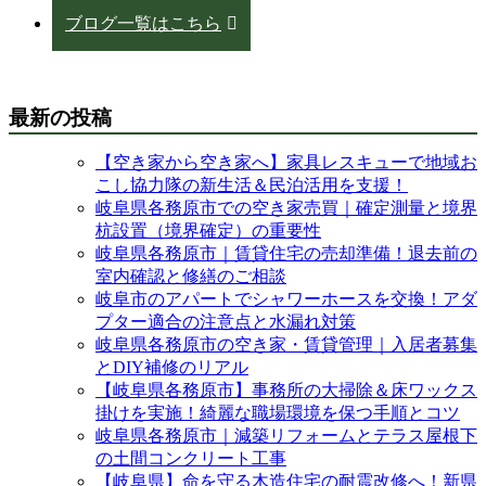
ブログ一覧はこちら
最新の投稿
【空き家から空き家へ】家具レスキューで地域お
こし協力隊の新生活＆民泊活用を支援！
岐阜県各務原市での空き家売買｜確定測量と境界
杭設置（境界確定）の重要性
岐阜県各務原市｜賃貸住宅の売却準備！退去前の
室内確認と修繕のご相談
岐阜市のアパートでシャワーホースを交換！アダ
プター適合の注意点と水漏れ対策
岐阜県各務原市の空き家・賃貸管理｜入居者募集
とDIY補修のリアル
【岐阜県各務原市】事務所の大掃除＆床ワックス
掛けを実施！綺麗な職場環境を保つ手順とコツ
岐阜県各務原市｜減築リフォームとテラス屋根下
の土間コンクリート工事
【岐阜県】命を守る木造住宅の耐震改修へ！新県