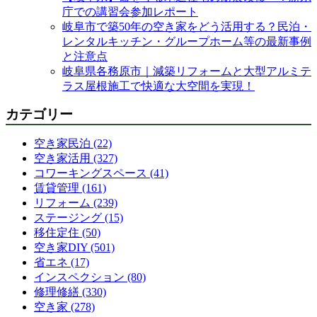
庁での講習会参加レポート
岐阜市で築50年の空き家をどう活用する？民泊・
レンタルキッチン・グループホーム等の最新事例
と注意点
岐阜県各務原市｜減築リフォームと大型アルミテ
ラス屋根施工で快適な大空間を実現！
カテゴリー
空き家民泊 (22)
空き家活用 (327)
コワーキングスペース (41)
賃貸管理 (161)
リフォーム (239)
ステージング (15)
移住定住 (50)
空き家DIY (501)
省エネ (17)
インスペクション (80)
修理修繕 (330)
空き家 (278)