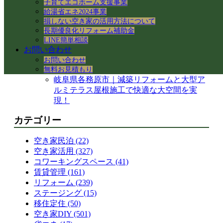
子育てエコホーム支援事業
岐阜県各務原市｜減築リフォームとテラス
給湯省エネ2024事業
屋根下の土間コンクリート工事
損しない空き家の活用方法について
【岐阜県】命を守る木造住宅の耐震改修
長期優良化リフォーム補助金
へ！新県庁での講習会参加レポート
LINE簡単相談
岐阜市で築50年の空き家をどう活用する？
お問い合わせ
民泊・レンタルキッチン・グループホーム
お問い合わせ
等の最新事例と注意点
無料お見積もり
岐阜県各務原市｜減築リフォームと大型ア
ルミテラス屋根施工で快適な大空間を実
現！
カテゴリー
空き家民泊 (22)
空き家活用 (327)
コワーキングスペース (41)
賃貸管理 (161)
リフォーム (239)
ステージング (15)
移住定住 (50)
空き家DIY (501)