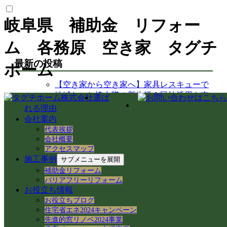
岐阜県 補助金 リフォー
ム 各務原 空き家 タグチ
最新の投稿
ホーム
【空き家から空き家へ】家具レスキューで
地域おこし協力隊の新生活＆民泊活用を支
選ば
援！
れる理由
岐阜県各務原市での空き家売買｜確定測量
会社案内
と境界杭設置（境界確定）の重要性
代表挨拶
岐阜県各務原市｜賃貸住宅の売却準備！退
会社概要
去前の室内確認と修繕のご相談
アクセスマップ
施工事例
岐阜市のアパートでシャワーホースを交
サブメニューを展開
換！アダプター適合の注意点と水漏れ対策
補助金リフォーム
岐阜県各務原市の空き家・賃貸管理｜入居
バリアフリーリフォーム
お役立ち情報
者募集とDIY補修のリアル
お役立ちブログ
【岐阜県各務原市】事務所の大掃除＆床ワ
住宅省エネ2024キャンペーン
ックス掛けを実施！綺麗な職場環境を保つ
先進的窓リノベ2024事業
手順とコツ